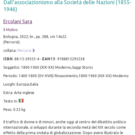
Dall'associazionismo alla Società delle Nazioni (1855-
1946)
Ercolani Sara
Il Mulino
Bologna, 2022; br., pp. 288, cm 14x22.
(Percorsi).
collana:
Percorsi
ISBN
:
88-15-29553-4
-
EAN13
:
9788815295538
Soggetto: 1800-1960 (XIX-XX) Moderno,Saggi Storici
Periodo: 1400-1800 (XV-XVIII) Rinascimento,1800-1960 (XIX-XX) Moderno
Luoghi: Europa,Italia
Extra: Arte inglese
Testo in:
Peso: 0.32 kg
Il traffico di donne e di minori, anche oggi al centro del dibattito politico
internazionale, si sviluppò durante la seconda metà del XIX secolo come
effetto della prima ondata di globalizzazione. Dopo avere illustrato le