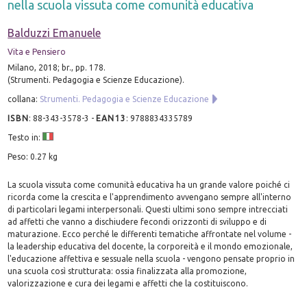
nella scuola vissuta come comunità educativa
Balduzzi Emanuele
Vita e Pensiero
Milano, 2018; br., pp. 178.
(Strumenti. Pedagogia e Scienze Educazione).
collana:
Strumenti. Pedagogia e Scienze Educazione
ISBN
:
88-343-3578-3
-
EAN13
:
9788834335789
Testo in:
Peso: 0.27 kg
La scuola vissuta come comunità educativa ha un grande valore poiché ci
ricorda come la crescita e l'apprendimento avvengano sempre all'interno
di particolari legami interpersonali. Questi ultimi sono sempre intrecciati
ad affetti che vanno a dischiudere fecondi orizzonti di sviluppo e di
maturazione. Ecco perché le differenti tematiche affrontate nel volume -
la leadership educativa del docente, la corporeità e il mondo emozionale,
l'educazione affettiva e sessuale nella scuola - vengono pensate proprio in
una scuola così strutturata: ossia finalizzata alla promozione,
valorizzazione e cura dei legami e affetti che la costituiscono.