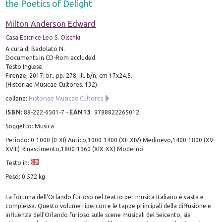
the Poetics of Delight
Milton Anderson Edward
Casa Editrice Leo S. Olschki
A cura di Badolato N.
Documents in CD-Rom accluded.
Testo Inglese.
Firenze, 2017; br., pp. 278, ill. b/n, cm 17x24,5.
(Historiae Musicae Cultores. 132).
collana:
Historiae Musicae Cultores
ISBN
:
88-222-6501-7
-
EAN13
:
9788822265012
Soggetto: Musica
Periodo: 0-1000 (0-XI) Antico,1000-1400 (XII-XIV) Medioevo,1400-1800 (XV-
XVIII) Rinascimento,1800-1960 (XIX-XX) Moderno
Testo in:
Peso: 0.572 kg
La fortuna dell'Orlando furioso nel teatro per musica italiano è vasta e
complessa. Questo volume ripercorre le tappe principali della diffusione e
influenza dell'Orlando furioso sulle scene musicali del Seicento, sia