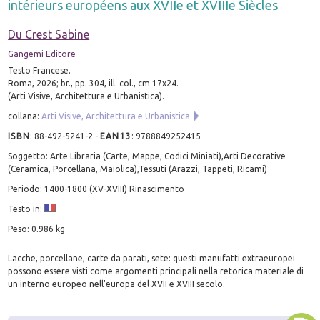
intérieurs européens aux XVIIe et XVIIIe Siècles
Du Crest Sabine
Gangemi Editore
Testo Francese.
Roma, 2026; br., pp. 304, ill. col., cm 17x24.
(Arti Visive, Architettura e Urbanistica).
collana:
Arti Visive, Architettura e Urbanistica
ISBN
:
88-492-5241-2
-
EAN13
:
9788849252415
Soggetto: Arte Libraria (Carte, Mappe, Codici Miniati),Arti Decorative
(Ceramica, Porcellana, Maiolica),Tessuti (Arazzi, Tappeti, Ricami)
Periodo: 1400-1800 (XV-XVIII) Rinascimento
Testo in:
Peso: 0.986 kg
Lacche, porcellane, carte da parati, sete: questi manufatti extraeuropei
possono essere visti come argomenti principali nella retorica materiale di
un interno europeo nell'europa del XVII e XVIII secolo.