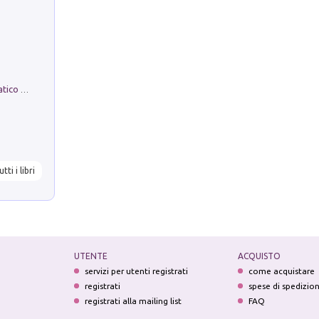
La comparsa. Perché il partito democratico non è mai nato
utti i libri
UTENTE
ACQUISTO
servizi per utenti registrati
come acquistare
registrati
spese di spedizio
registrati alla mailing list
FAQ