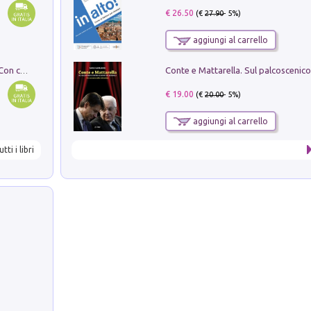
€ 26.50
(€
27.90
- 5%)
aggiungi al carrello
I monumenti funerari del Lazio antico. Con cartella con tavole
€ 19.00
(€
20.00
- 5%)
aggiungi al carrello
utti i libri