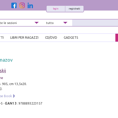
login
registrati
TTI
LIBRI PER RAGAZZI
CD/DVD
GADGETS
ramazov
kij
me
p. 905, cm 13,5x20.
).
use Book
-5
-
EAN13
:
9788893223157