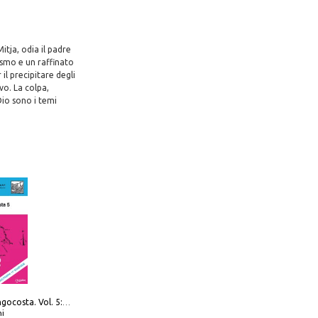
itja, odia il padre
ismo e un raffinato
il precipitare degli
rvo. La colpa,
 Dio sono i temi
Navigare Lungocosta. Vol. 5: Corsica e Sardegna
i