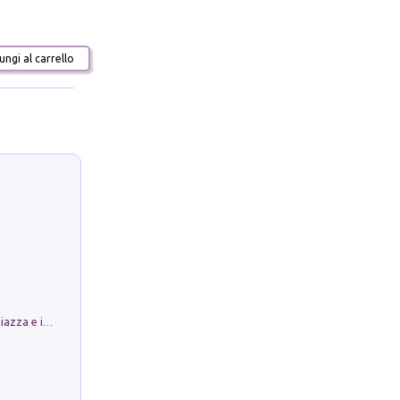
ngi al carrello
Luoghi Magici di Bologna. Vol. 1: la Piazza e i Suoi Simboli Segreti