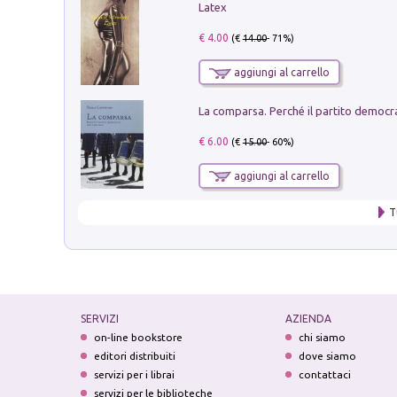
Latex
€ 4.00
(€
14.00
- 71%)
aggiungi al carrello
€ 6.00
(€
15.00
- 60%)
aggiungi al carrello
T
SERVIZI
AZIENDA
on-line bookstore
chi siamo
editori distribuiti
dove siamo
servizi per i librai
contattaci
servizi per le biblioteche