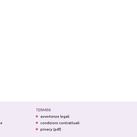
TERMINI
avvertenze legali
ne
condizioni contrattuali
privacy (pdf)