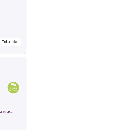
Tutti i libri
Memorial Santa Giulia. Sculture per la resistenza Monchio di Palagano