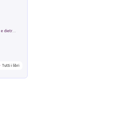
Conte e Mattarella. Sul palcoscenico e dietro le quinte del Quirinale. Un racconto sulle istituzioni
Tutti i libri