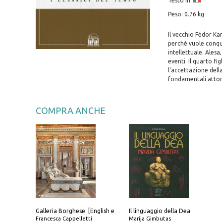
Testo in:
Peso: 0.76 kg
Il vecchio Fédor Kar
perchè vuole conqui
intellettuale. Alesa
eventi. Il quarto fi
l'accettazione della
fondamentali attorn
COMPRA ANCHE
Il linguaggio della Dea
Galleria Borghese. [English edition]
Francesca Cappelletti
Marija Gimbutas