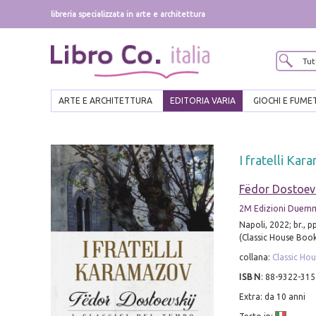
libreria specializzata in arte e architettura
ARTE E ARCHITETTURA
EDITORIA VARIA
GIOCHI E FUME
I fratelli Ka
Fëdor Dostoevs
2M Edizioni Duem
Napoli, 2022; br., p
(Classic House Book
collana:
Classic Ho
ISBN
:
88-9322-315
Extra: da 10 anni