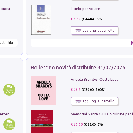
Il cielo per volare
La seduzione del gusto con Pipero & Monosilio
€ 8.50
(€
10.00
- 15%)
aggiungi al carrello
utti i libri
Bollettino novità distribuite 31/07/2026
Angela Brandys. Outta Love
€ 28.5
(€
30.00
- 5.00%)
aggiungi al carrello
Ruderi delle ville Romano Sabine nei dintorni di Poggio Mirteto. Illustrati dal dott.re prof.re cav.re Ercole Nardi regio ispettore degli scavi e monumenti. Anno 1885. Tavole e studio. Con 25 tavole fuori testo in cartella editoriale
€ 26.60
(€
28.00
- 5%)