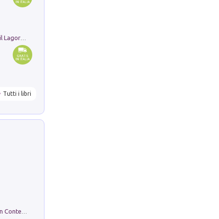
Pastori. Sguardi contemporanei tra il Lagorai e la pianura. Ediz. illustrata
Tutti i libri
in alto! Livello A1. Con CD-Audio. Con Contenuto digitale per accesso on line