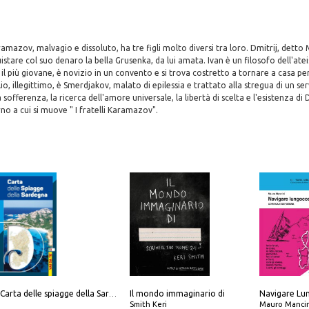
amazov, malvagio e dissoluto, ha tre figli molto diversi tra loro. Dmitrij, detto M
stare col suo denaro la bella Grusenka, da lui amata. Ivan è un filosofo dell'ate
, il più giovane, è novizio in un convento e si trova costretto a tornare a casa per 
glio, illegittimo, è Smerdjakov, malato di epilessia e trattato alla stregua di un se
 sofferenza, la ricerca dell'amore universale, la libertà di scelta e l'esistenza di
o a cui si muove " I fratelli Karamazov".
Il mondo immaginario di
Carta delle spiagge della Sardegna. Con custodia
Smith Keri
Mauro Mancin