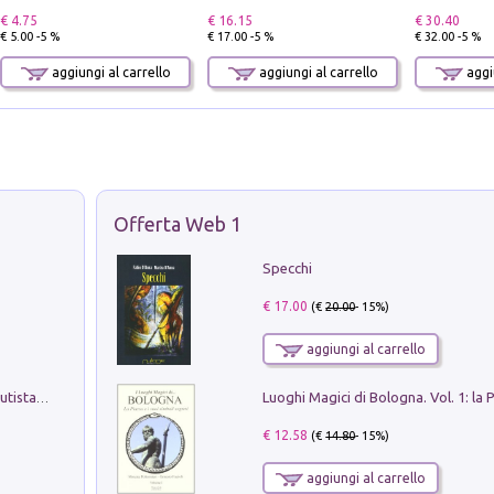
€ 4.75
€ 16.15
€ 30.40
€ 5.00 -5 %
€ 17.00 -5 %
€ 32.00 -5 %
aggiungi al carrello
aggiungi al carrello
aggiu
Offerta Web 1
Specchi
€ 17.00
(€
20.00
- 15%)
aggiungi al carrello
Pietro Bellotti Detto Canaletty. Un Vedutista Veneziano nella Francia dell'Ancien Régime
€ 12.58
(€
14.80
- 15%)
aggiungi al carrello