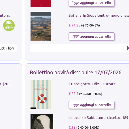
aggiungi al carrello
Ruderi delle ville Romano Sabine nei dintorni di Poggio Mirteto. Illustrati dal dott.re prof.re cav.re Ercole Nardi regio ispettore degli scavi e monumenti. Anno 1885
€ 71.25
(€
75.00
- 5%)
aggiungi al carrello
utti i libri
Bollettino novità distribuite 17/07/2026
Il Bordigotto. Ediz. illustrata
Dromos. Libro periodico di architettura. (2026). Vol. 15: Post-model
€ 28.5
(€
30.00
- 5.00%)
aggiungi al carrello
Innocenzo Sabbatini architetto. 18
€ 38
(€
40.00
- 5.00%)