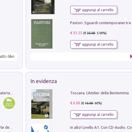
aggiungi al carrello
€ 33.25
(€
35.00
- 5.00%)
aggiungi al carrello
utti i libri
In evidenza
Toscana. L'Atelier della Bestemmia
L'orientalizzante a Capua. Contesti e materiali dagli scavi di Werner Johannowsky nella necropoli di Fornaci. Nuova ediz.
€ 6.00
(€
15.00
- 60%)
aggiungi al carrello
Ricerche dei dottorandi in storia dell'arte della Sapienza