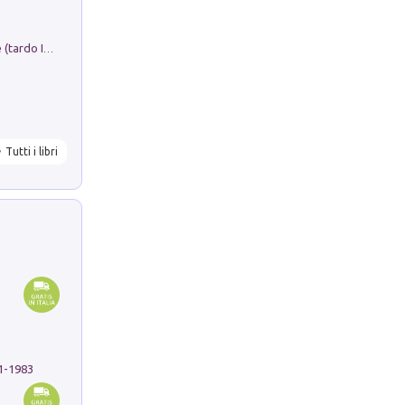
Sofiana. In Sicilia centro-meridionale (tardo III-metà IX secolo d.C.): dall'agro-town tardo-imperiale al villaggio medio-bizantino. Nuova ediz.
Tutti i libri
91-1983