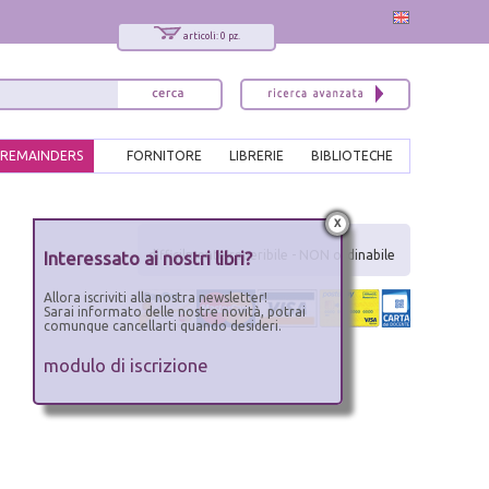
articoli: 0 pz.
REMAINDERS
FORNITORE
LIBRERIE
BIBLIOTECHE
x
Interessato ai nostri libri?
difficilmente reperibile - NON ordinabile
Allora iscriviti alla nostra newsletter!
Sarai informato delle nostre novità, potrai
comunque cancellarti quando desideri.
modulo di iscrizione