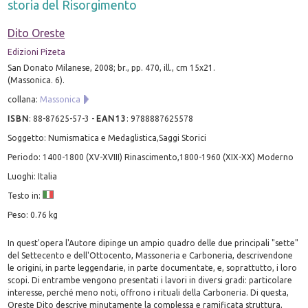
storia del Risorgimento
Dito Oreste
Edizioni Pizeta
San Donato Milanese, 2008; br., pp. 470, ill., cm 15x21.
(Massonica. 6).
collana:
Massonica
ISBN
:
88-87625-57-3
-
EAN13
:
9788887625578
Soggetto: Numismatica e Medaglistica,Saggi Storici
Periodo: 1400-1800 (XV-XVIII) Rinascimento,1800-1960 (XIX-XX) Moderno
Luoghi: Italia
Testo in:
Peso: 0.76 kg
In quest'opera l'Autore dipinge un ampio quadro delle due principali "sette"
del Settecento e dell'Ottocento, Massoneria e Carboneria, descrivendone
le origini, in parte leggendarie, in parte documentate, e, soprattutto, i loro
scopi. Di entrambe vengono presentati i lavori in diversi gradi: particolare
interesse, perché meno noti, offrono i rituali della Carboneria. Di questa,
Oreste Dito descrive minutamente la complessa e ramificata struttura,