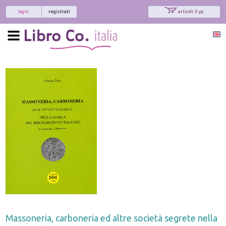
login
registrati
articoli: 0 pz.
Massoneria, carboneria ed altre società segrete nella