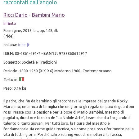
raccontati dall'angolo
Ricci Dario
-
Bambini Mario
Infinito
Formigine, 2018; br., pp. 148, ill.
(Iride).
collana:
Iride
ISBN
:
88-6861-291-7
-
EAN13
:
9788868612917
Soggetto: Società e Tradizioni
Periodo: 1800-1960 (XIX-XX) Moderno,1960- Contemporaneo
Testo in:
Peso: 0.16 kg
Il padre, che fin da bambino gli raccontava le imprese del grande Rocky
Marciano; un'amica di famiglia che un giorno gli regala un paio di guantoni
rossi. Nasce così la passione per la boxe di Mario Bambini, maestro di
pugilato, direttore tecnico de "La Nobile Arte", team che sta forgiando il
talento di tanti giovani. Per tutti loro, la figura del maestro è
fondamentale sia come guida tecnica, sia come prezioso riferimento nella
vita di tutti i giorni. Perché salire sul ring vuol dire metterci la faccia,