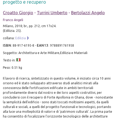
progetto e recupero
Croatto Giorgio
-
Turrini Umberto
-
Bertolazzi Angelo
Franco Angeli
Milano, 2018; br., pp. 212, cm 17x24.
(Edilizia. 25).
collana:
Edilizia
ISBN
:
88-917-6195-8
-
EAN13
:
9788891761958
Soggetto: Architettura e Arte Militare,Edilizia e Materiali
Testo in:
Peso: 0.51 kg
Il lavoro di ricerca, sintetizzato in questo volume, è iniziato circa 10 anni
orsono ed è stato sviluppato attraverso studi analitici mirati alla
conoscenza delle fortificazioni edificate in ambiti territoriali
profondamente diversi dal nostro e dei loro aspetti costruttivi, per
concludersi con il recupero di Forte Apollonia in Ghana, dove - nonostante
la semplicità dell'edificio - sono stati toccati moltissimi aspetti, da quelli
culturali e sociali, a quelli del progetto funzionali e tecnologici, portando
alla luce una molteplicità di valori e di 'patrimoni culturali'. La prima parte
ha consentito di focalizzare l'orizzonte tecnologico delle architetture