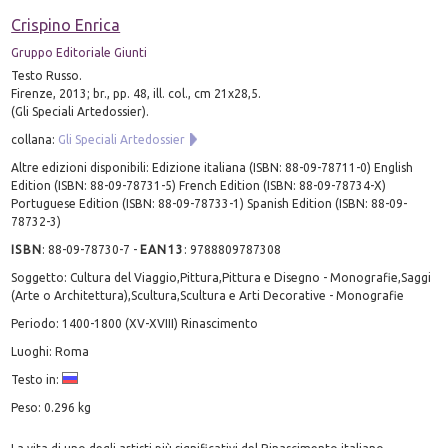
Crispino Enrica
Gruppo Editoriale Giunti
Testo Russo.
Firenze, 2013; br., pp. 48, ill. col., cm 21x28,5.
(Gli Speciali Artedossier).
collana:
Gli Speciali Artedossier
Altre edizioni disponibili: Edizione italiana (ISBN: 88-09-78711-0) English
Edition (ISBN: 88-09-78731-5) French Edition (ISBN: 88-09-78734-X)
Portuguese Edition (ISBN: 88-09-78733-1) Spanish Edition (ISBN: 88-09-
78732-3)
ISBN
:
88-09-78730-7
-
EAN13
:
9788809787308
Soggetto: Cultura del Viaggio,Pittura,Pittura e Disegno - Monografie,Saggi
(Arte o Architettura),Scultura,Scultura e Arti Decorative - Monografie
Periodo: 1400-1800 (XV-XVIII) Rinascimento
Luoghi: Roma
Testo in:
Peso: 0.296 kg