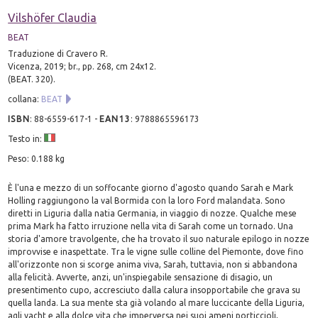
Vilshöfer Claudia
BEAT
Traduzione di Cravero R.
Vicenza, 2019; br., pp. 268, cm 24x12.
(BEAT. 320).
collana:
BEAT
ISBN
:
88-6559-617-1
-
EAN13
:
9788865596173
Testo in:
Peso: 0.188 kg
È l'una e mezzo di un soffocante giorno d'agosto quando Sarah e Mark
Holling raggiungono la val Bormida con la loro Ford malandata. Sono
diretti in Liguria dalla natia Germania, in viaggio di nozze. Qualche mese
prima Mark ha fatto irruzione nella vita di Sarah come un tornado. Una
storia d'amore travolgente, che ha trovato il suo naturale epilogo in nozze
improvvise e inaspettate. Tra le vigne sulle colline del Piemonte, dove fino
all'orizzonte non si scorge anima viva, Sarah, tuttavia, non si abbandona
alla felicità. Avverte, anzi, un'inspiegabile sensazione di disagio, un
presentimento cupo, accresciuto dalla calura insopportabile che grava su
quella landa. La sua mente sta già volando al mare luccicante della Liguria,
agli yacht e alla dolce vita che imperversa nei suoi ameni porticcioli,