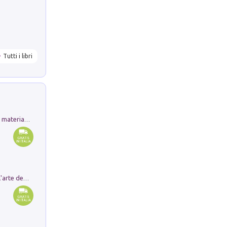
Tutti i libri
L'orientalizzante a Capua. Contesti e materiali dagli scavi di Werner Johannowsky nella necropoli di Fornaci. Nuova ediz.
Ricerche dei dottorandi in storia dell'arte della Sapienza