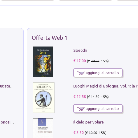
Offerta Web 1
Specchi
€ 17.00
(€
20.00
- 15%)
aggiungi al carrello
Pietro Bellotti Detto Canaletty. Un Vedutista Veneziano nella Francia dell'Ancien Régime
€ 12.58
(€
14.80
- 15%)
aggiungi al carrello
Il cielo per volare
La seduzione del gusto con Pipero & Monosilio
€ 8.50
(€
10.00
- 15%)