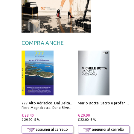
COMPRA ANCHE
777 Alto Adriatico. Dal Delta del Po a Capo Promontore. Con QR Code
Mario Botta. Sacro e profano-Sacred and profane
Piero Magnabosco; Dario Silvestro; Marco Sbrizzi
€ 28.40
€ 20.90
€ 29.90 -5 %
€ 22.00 -5 %
aggiungi al carrello
aggiungi al carrello