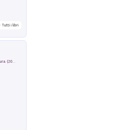
Tutti i libri
Dromos. Libro periodico di architettura. (2026). Vol. 15: Post-model