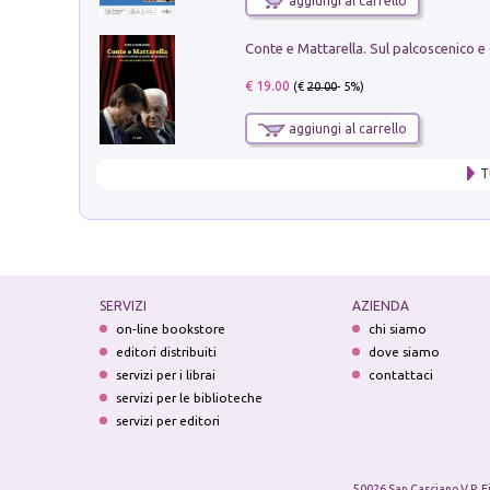
aggiungi al carrello
€ 19.00
(€
20.00
- 5%)
aggiungi al carrello
T
SERVIZI
AZIENDA
on-line bookstore
chi siamo
editori distribuiti
dove siamo
servizi per i librai
contattaci
servizi per le biblioteche
servizi per editori
50026 San Casciano V.P. F