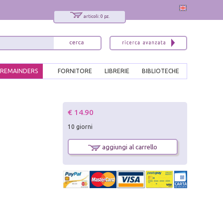
articoli: 0 pz.
REMAINDERS
FORNITORE
LIBRERIE
BIBLIOTECHE
x
€ 14.90
Interessato ai nostri libri?
10 giorni
Allora iscriviti alla nostra newsletter!
Sarai informato delle nostre novità, potrai
aggiungi al carrello
comunque cancellarti quando desideri.
modulo di iscrizione