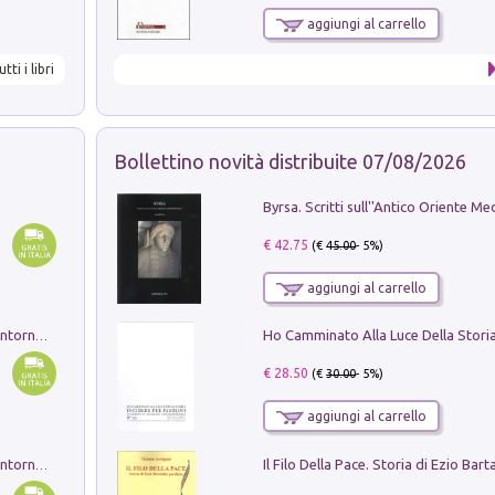
aggiungi al carrello
utti i libri
Bollettino novità distribuite 07/08/2026
€ 42.75
(€
45.00
- 5%)
aggiungi al carrello
Ruderi delle ville Romano Sabine nei dintorni di Poggio Mirteto. Illustrati dal dott.re prof.re cav.re Ercole Nardi regio ispettore degli scavi e monumenti. Anno 1885. Tavole e studio. Con 25 tavole fuori testo in cartella editoriale
€ 28.50
(€
30.00
- 5%)
aggiungi al carrello
Ruderi delle ville Romano Sabine nei dintorni di Poggio Mirteto. Illustrati dal dott.re prof.re cav.re Ercole Nardi regio ispettore degli scavi e monumenti. Anno 1885