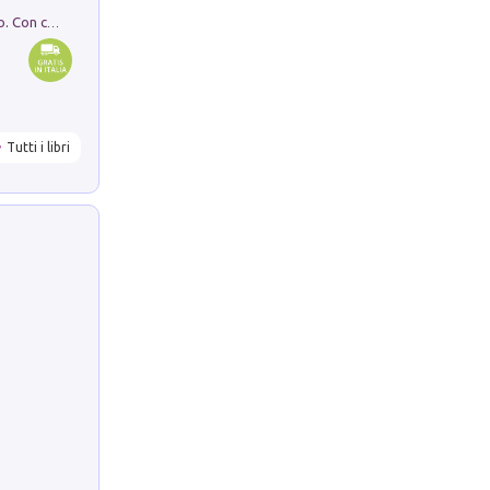
I monumenti funerari del Lazio antico. Con cartella con tavole
Tutti i libri