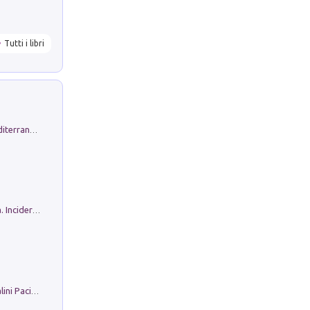
Tutti i libri
Byrsa. Scritti sull''Antico Oriente Mediterraneo. 45-46/2024
Ho Camminato Alla Luce Della Storia. Incidere per Pasolini. Quaderni di Incisione Contemporanea n 30
Il Filo Della Pace. Storia di Ezio Bartalini Pacifista