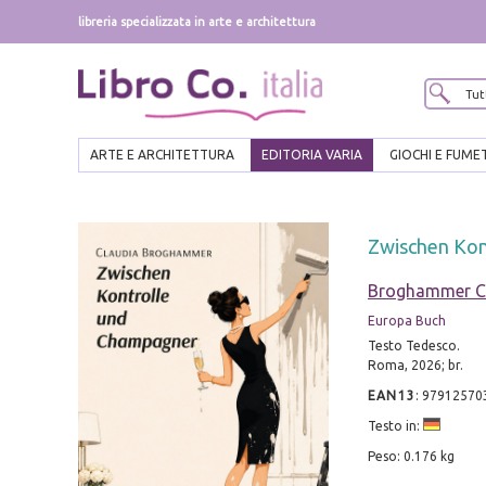
libreria specializzata in arte e architettura
ARTE E ARCHITETTURA
EDITORIA VARIA
GIOCHI E FUME
Zwischen Kon
Broghammer C
Europa Buch
Testo Tedesco.
Roma, 2026; br.
EAN13
:
97912570
Testo in:
Peso: 0.176 kg