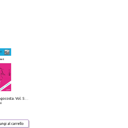
Navigare Lungocosta. Vol. 5: Corsica e Sardegna
i
ngi al carrello