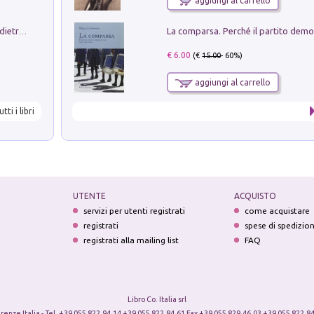
aggiungi al carrello
Conte e Mattarella. Sul palcoscenico e dietro le quinte del Quirinale. Un racconto sulle istituzioni
€ 6.00
(€
15.00
- 60%)
aggiungi al carrello
utti i libri
UTENTE
ACQUISTO
servizi per utenti registrati
come acquistare
registrati
spese di spedizio
registrati alla mailing list
FAQ
Libro Co. Italia srl
irenze Italia - Tel. +39 055 822.94.14 +39 055 822.84.61 Fax +39 055 829.46.03 +39 055 822.84