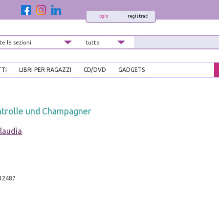
login
registrati
TTI
LIBRI PER RAGAZZI
CD/DVD
GADGETS
trolle und Champagner
laudia
32487