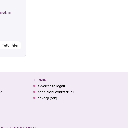
La comparsa. Perché il partito democratico non è mai nato
Tutti i libri
TERMINI
avvertenze legali
ne
condizioni contrattuali
privacy (pdf)
.62 - P.IVA IT 00527630479