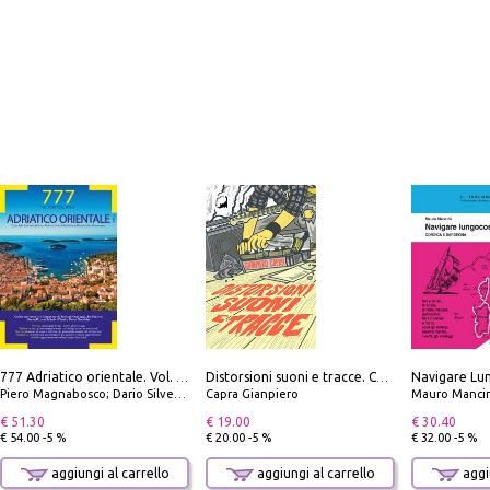
777 Adriatico orientale. Vol. 2: Costa della Dalmazia da Zara a Molunat, Isole della Dalmazia Meridionale e Montenegro
Distorsioni suoni e tracce. Columns, storie e playlist dalla scena hardcore punk italiana degli anni '90
Piero Magnabosco; Dario Silvestro; Marco Sbrizzi
Capra Gianpiero
Mauro Mancin
€ 51.30
€ 19.00
€ 30.40
€ 54.00 -5 %
€ 20.00 -5 %
€ 32.00 -5 %
aggiungi al carrello
aggiungi al carrello
aggiu