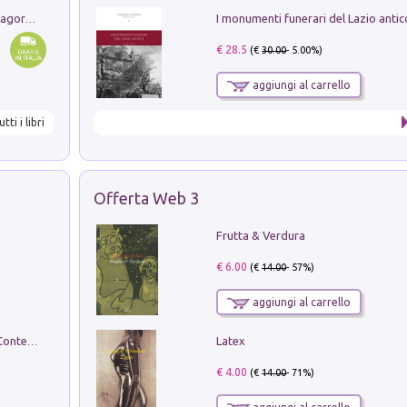
Pastori. Sguardi contemporanei tra il Lagorai e la pianura. Ediz. illustrata
€ 28.5
(€
30.00
- 5.00%)
aggiungi al carrello
utti i libri
Offerta Web 3
Frutta & Verdura
€ 6.00
(€
14.00
- 57%)
aggiungi al carrello
Latex
in alto! Livello A1. Con CD-Audio. Con Contenuto digitale per accesso on line
€ 4.00
(€
14.00
- 71%)