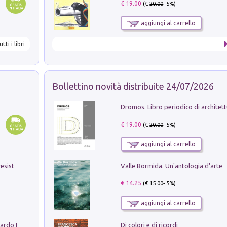
€ 19.00
(€
20.00
- 5%)
aggiungi al carrello
utti i libri
Bollettino novità distribuite 24/07/2026
€ 19.00
(€
20.00
- 5%)
aggiungi al carrello
Valle Bormida. Un'antologia d'arte
Memorial Santa Giulia. Sculture per la resistenza Monchio di Palagano
€ 14.25
(€
15.00
- 5%)
aggiungi al carrello
Di colori e di ricordi
Sofiana. In Sicilia centro-meridionale (tardo III-metà IX secolo d.C.): dall'agro-town tardo-imperiale al villaggio medio-bizantino. Nuova ediz.