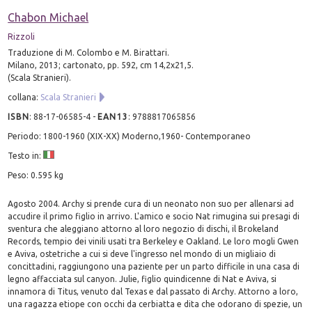
Chabon Michael
Rizzoli
Traduzione di M. Colombo e M. Birattari.
Milano, 2013; cartonato, pp. 592, cm 14,2x21,5.
(Scala Stranieri).
collana:
Scala Stranieri
ISBN
:
88-17-06585-4
-
EAN13
:
9788817065856
Periodo: 1800-1960 (XIX-XX) Moderno,1960- Contemporaneo
Testo in:
Peso: 0.595 kg
Agosto 2004. Archy si prende cura di un neonato non suo per allenarsi ad
accudire il primo figlio in arrivo. L'amico e socio Nat rimugina sui presagi di
sventura che aleggiano attorno al loro negozio di dischi, il Brokeland
Records, tempio dei vinili usati tra Berkeley e Oakland. Le loro mogli Gwen
e Aviva, ostetriche a cui si deve l'ingresso nel mondo di un migliaio di
concittadini, raggiungono una paziente per un parto difficile in una casa di
legno affacciata sul canyon. Julie, figlio quindicenne di Nat e Aviva, si
innamora di Titus, venuto dal Texas e dal passato di Archy. Attorno a loro,
una ragazza etiope con occhi da cerbiatta e dita che odorano di spezie, un