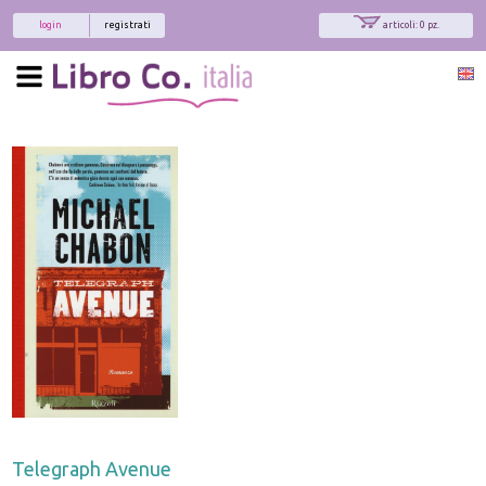
login
registrati
articoli: 0 pz.
Telegraph Avenue