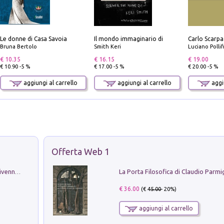
Le donne di Casa Savoia
Il mondo immaginario di
Bruna Bertolo
Smith Keri
Luciano Polli
€ 10.35
€ 16.15
€ 19.00
€ 10.90 -5 %
€ 17.00 -5 %
€ 20.00 -5 %
aggiungi al carrello
aggiungi al carrello
aggiu
Offerta Web 1
Get the led out. Come i Led Zeppelin divennero la più grande band del mondo
€ 36.00
(€
45.00
- 20%)
aggiungi al carrello