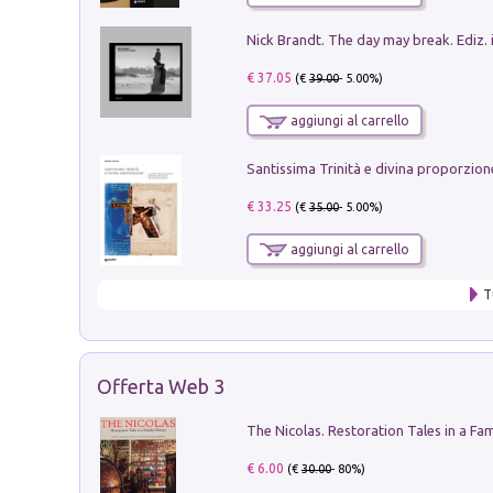
Nick Brandt. The day may break. Ediz. i
€ 37.05
(€
39.00
- 5.00%)
aggiungi al carrello
€ 33.25
(€
35.00
- 5.00%)
aggiungi al carrello
T
Offerta Web 3
€ 6.00
(€
30.00
- 80%)