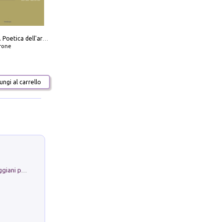
Carlo Scarpa. Poetica dell'arredo. Tavoli e sedie-Poetics of furniture. Tables and chairs. Ediz. bilingue
frone
ngi al carrello
La Porta Filosofica di Claudio Parmiggiani per il Sacro Eremo di Camaldoli