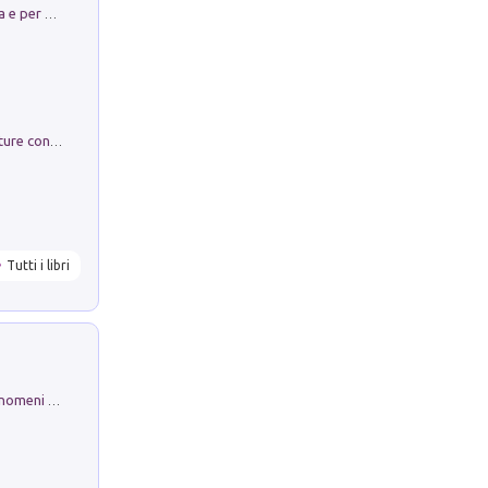
Obbedisco. Garibaldi Eroe per Scelta e per Destino
Arie per Carlo Broschi Farinelli. Partiture con riduzione per clavicembalo (o pianoforte). Seconda serie. Vol. 5
Tutti i libri
Luci e colori del cielo. Manuale sui fenomeni ottici che si verificano in atmosfera, nella scienza e nella storia: come osservarli e fotografarli