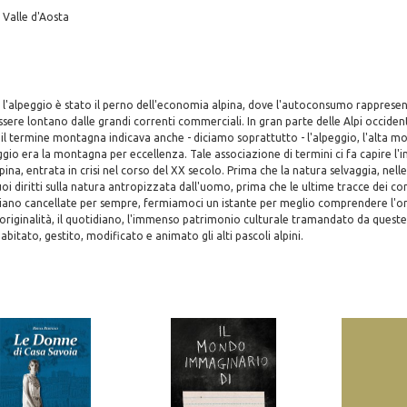
 Valle d'Aosta
i l'alpeggio è stato il perno dell'economia alpina, dove l'autoconsumo rapprese
ere lontano dalle grandi correnti commerciali. In gran parte delle Alpi occidental
, il termine montagna indicava anche - diciamo soprattutto - l'alpeggio, l'alta 
gio era la montagna per eccellenza. Tale associazione di termini ci fa capire l'
lpina, entrata in crisi nel corso del XX secolo. Prima che la natura selvaggia, nell
suoi diritti sulla natura antropizzata dall'uomo, prima che le ultime tracce dei c
à siano cancellate per sempre, fermiamoci un istante per meglio comprendere l'or
'originalità, il quotidiano, l'immenso patrimonio culturale tramandato da quest
bitato, gestito, modificato e animato gli alti pascoli alpini.