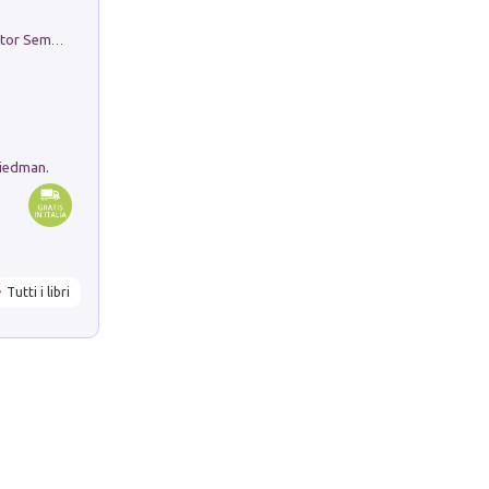
Genio ed epidemia. La storia del dottor Semmelweis, il Salvatore delle Madri
riedman.
Tutti i libri