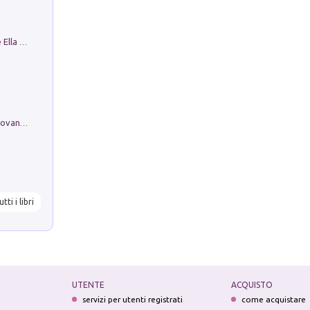
Fortunate Objects. Selections from the Ella Fontanals-Cisneros Collection. Objetos Afortunados. Selección de la Colección Ella Fontanals-Cisneros
Firenze nell'Ottocento nei disegni di Giovanni Ferruccio Moro (1859­1948)
utti i libri
UTENTE
ACQUISTO
servizi per utenti registrati
come acquistare