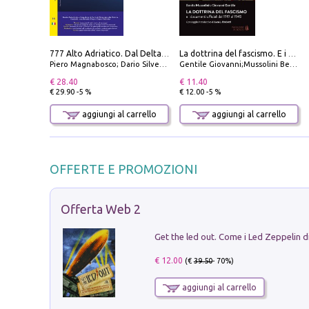
777 Alto Adriatico. Dal Delta del Po a Capo Promontore. Con QR Code
La dottrina del fascismo. E i documenti ufficiali dal 1919 al 1945
Piero Magnabosco; Dario Silvestro; Marco Sbrizzi
Gentile Giovanni;Mussolini Benito
€ 28.40
€ 11.40
€ 29.90 -5 %
€ 12.00 -5 %
aggiungi al carrello
aggiungi al carrello
OFFERTE E PROMOZIONI
Offerta Web 2
€ 12.00
(€
39.50
- 70%)
aggiungi al carrello