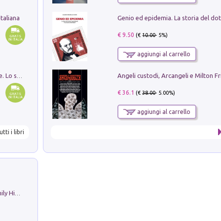
taliana
€ 9.50
(€
10.00
- 5%)
aggiungi al carrello
Angeli custodi, Arcangeli e Milton F
Santissima Trinità e divina proporzione. Lo studio della proporzione nell'arte come ricerca del mistero trinitario
€ 36.1
(€
38.00
- 5.00%)
aggiungi al carrello
utti i libri
The Nicolas. Restoration Tales in a Family History