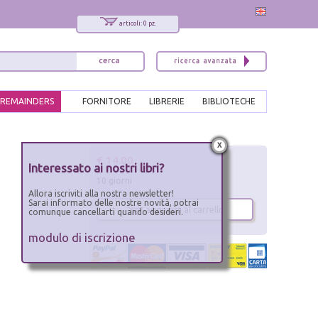
articoli: 0 pz.
REMAINDERS
FORNITORE
LIBRERIE
BIBLIOTECHE
x
€ 14.00
Interessato ai nostri libri?
10 giorni
Allora iscriviti alla nostra newsletter!
Sarai informato delle nostre novità, potrai
aggiungi al carrello
comunque cancellarti quando desideri.
modulo di iscrizione