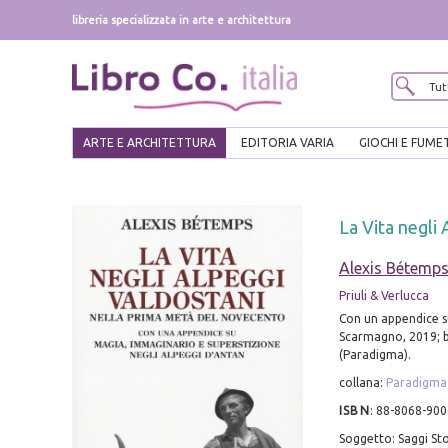
libreria specializzata in arte e architettura
ARTE E ARCHITETTURA
EDITORIA VARIA
GIOCHI E FUME
La Vita negli
Alexis Bétemp
Priuli & Verlucca
Con un appendice s
Scarmagno, 2019; br.
(Paradigma).
collana:
Paradigma
ISBN
:
88-8068-900
Soggetto: Saggi Sto