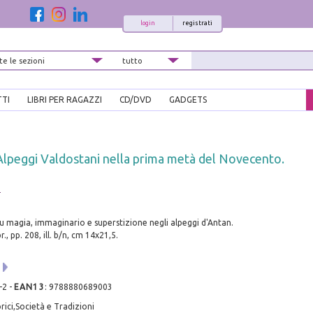
login
registrati
TTI
LIBRI PER RAGAZZI
CD/DVD
GADGETS
 Alpeggi Valdostani nella prima metà del Novecento.
s
u magia, immaginario e superstizione negli alpeggi d'Antan.
, pp. 208, ill. b/n, cm 14x21,5.
-2
-
EAN13
:
9788880689003
rici,Società e Tradizioni