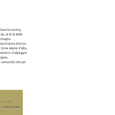
ntava la norma,
i, al di là delle
montagna
importanza storica
e zone alpine d'alta
onduttori d'alpeggio
igine,
e comunità che per