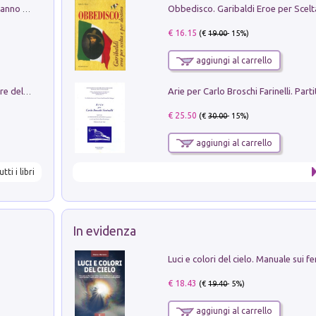
Con questa faccia qui. Le canzoni che hanno fatto la storia di Ligabue
€ 16.15
(€
19.00
- 15%)
aggiungi al carrello
Klose dell'altro mondo. Miro il pescatore del goal
€ 25.50
(€
30.00
- 15%)
aggiungi al carrello
utti i libri
In evidenza
€ 18.43
(€
19.40
- 5%)
aggiungi al carrello