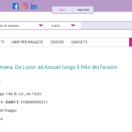
login
registrati
TTI
LIBRI PER RAGAZZI
CD/DVD
GADGETS
imana. Da Luxor ad Assuan lungo il Nilo dei faraoni
a
p. 144, ill. col., cm 15x21.
-0
-
EAN13
:
9788889900215
el Viaggio
pa