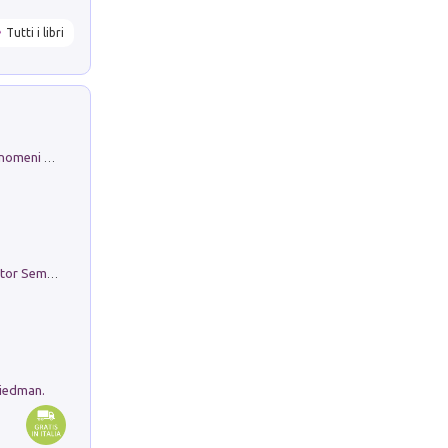
Tutti i libri
Luci e colori del cielo. Manuale sui fenomeni ottici che si verificano in atmosfera, nella scienza e nella storia: come osservarli e fotografarli
Genio ed epidemia. La storia del dottor Semmelweis, il Salvatore delle Madri
riedman.