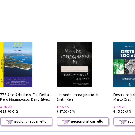
Il mondo immaginario di
777 Alto Adriatico. Dal Delta del Po a Capo Promontore. Con QR Code
Piero Magnabosco; Dario Silvestro; Marco Sbrizzi
Smith Keri
Marco Cassini
€ 28.40
€ 16.15
€ 14.25
€ 29.90 -5 %
€ 17.00 -5 %
€ 15.00 -5 %
aggiungi al carrello
aggiungi al carrello
aggiu