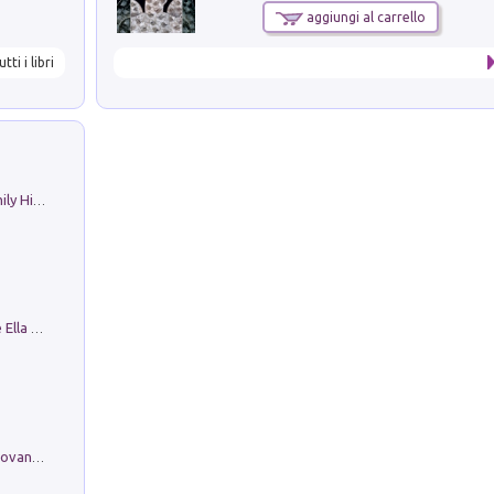
aggiungi al carrello
utti i libri
The Nicolas. Restoration Tales in a Family History
Fortunate Objects. Selections from the Ella Fontanals-Cisneros Collection. Objetos Afortunados. Selección de la Colección Ella Fontanals-Cisneros
Firenze nell'Ottocento nei disegni di Giovanni Ferruccio Moro (1859­1948)