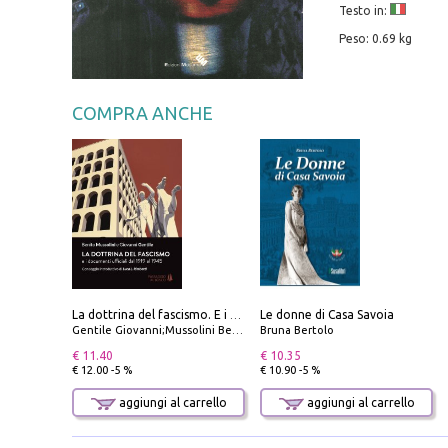
Testo in:
Peso: 0.69 kg
COMPRA ANCHE
Le donne di Casa Savoia
La dottrina del fascismo. E i documenti ufficiali dal 1919 al 1945
Gentile Giovanni;Mussolini Benito
Bruna Bertolo
€ 11.40
€ 10.35
€ 12.00 -5 %
€ 10.90 -5 %
aggiungi al carrello
aggiungi al carrello