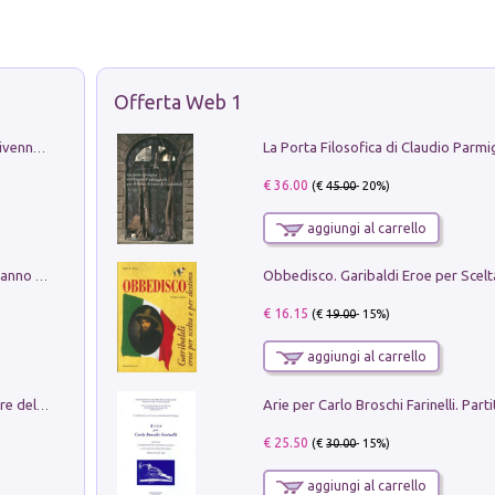
Offerta Web 1
Get the led out. Come i Led Zeppelin divennero la più grande band del mondo
€ 36.00
(€
45.00
- 20%)
aggiungi al carrello
Con questa faccia qui. Le canzoni che hanno fatto la storia di Ligabue
€ 16.15
(€
19.00
- 15%)
aggiungi al carrello
Klose dell'altro mondo. Miro il pescatore del goal
€ 25.50
(€
30.00
- 15%)
aggiungi al carrello