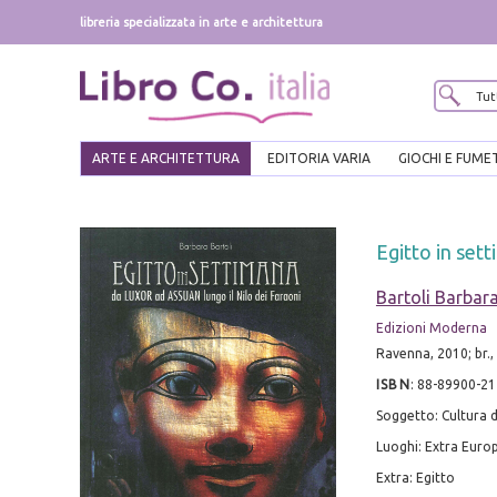
libreria specializzata in arte e architettura
ARTE E ARCHITETTURA
EDITORIA VARIA
GIOCHI E FUME
Egitto in sett
Bartoli Barbar
Edizioni Moderna
Ravenna, 2010; br., p
ISBN
:
88-89900-21
Soggetto: Cultura d
Luoghi: Extra Euro
Extra: Egitto