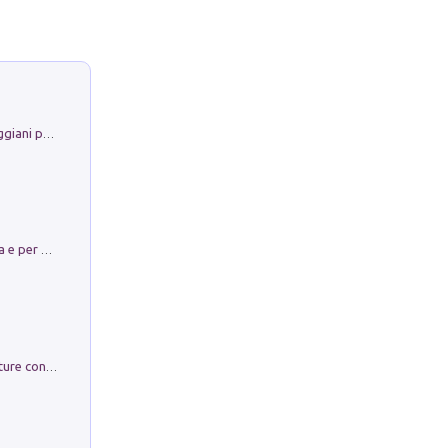
La Porta Filosofica di Claudio Parmiggiani per il Sacro Eremo di Camaldoli
Obbedisco. Garibaldi Eroe per Scelta e per Destino
Arie per Carlo Broschi Farinelli. Partiture con riduzione per clavicembalo (o pianoforte). Seconda serie. Vol. 5