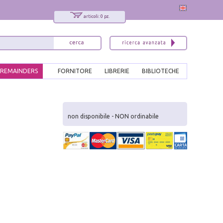
articoli: 0 pz.
REMAINDERS
FORNITORE
LIBRERIE
BIBLIOTECHE
x
Interessato ai nostri libri?
non disponibile - NON ordinabile
Allora iscriviti alla nostra newsletter!
Sarai informato delle nostre novità, potrai
comunque cancellarti quando desideri.
modulo di iscrizione