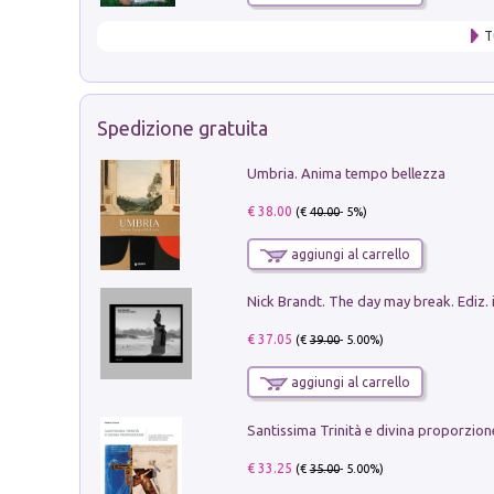
T
Spedizione gratuita
Umbria. Anima tempo bellezza
€ 38.00
(€
40.00
- 5%)
aggiungi al carrello
Nick Brandt. The day may break. Ediz. i
€ 37.05
(€
39.00
- 5.00%)
aggiungi al carrello
€ 33.25
(€
35.00
- 5.00%)