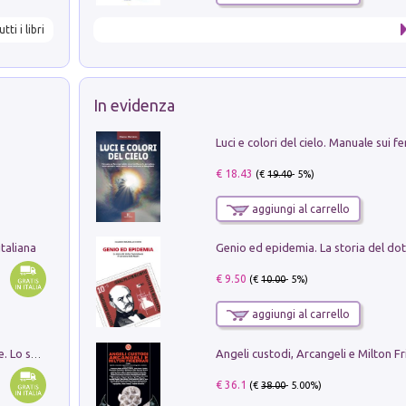
utti i libri
In evidenza
€ 18.43
(€
19.40
- 5%)
aggiungi al carrello
taliana
€ 9.50
(€
10.00
- 5%)
aggiungi al carrello
Angeli custodi, Arcangeli e Milton F
Santissima Trinità e divina proporzione. Lo studio della proporzione nell'arte come ricerca del mistero trinitario
€ 36.1
(€
38.00
- 5.00%)