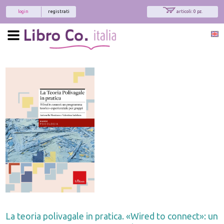
login
registrati
articoli: 0 pz.
La teoria polivagale in pratica. «Wired to connect»: un