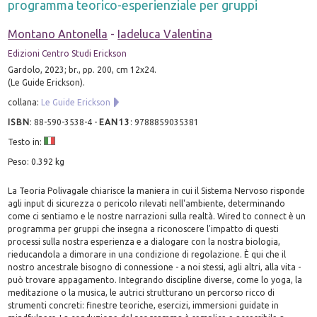
programma teorico-esperienziale per gruppi
Montano Antonella
-
Iadeluca Valentina
Edizioni Centro Studi Erickson
Gardolo, 2023; br., pp. 200, cm 12x24.
(Le Guide Erickson).
collana:
Le Guide Erickson
ISBN
:
88-590-3538-4
-
EAN13
:
9788859035381
Testo in:
Peso: 0.392 kg
La Teoria Polivagale chiarisce la maniera in cui il Sistema Nervoso risponde
agli input di sicurezza o pericolo rilevati nell'ambiente, determinando
come ci sentiamo e le nostre narrazioni sulla realtà. Wired to connect è un
programma per gruppi che insegna a riconoscere l'impatto di questi
processi sulla nostra esperienza e a dialogare con la nostra biologia,
rieducandola a dimorare in una condizione di regolazione. È qui che il
nostro ancestrale bisogno di connessione - a noi stessi, agli altri, alla vita -
può trovare appagamento. Integrando discipline diverse, come lo yoga, la
meditazione o la musica, le autrici strutturano un percorso ricco di
strumenti concreti: finestre teoriche, esercizi, immersioni guidate in