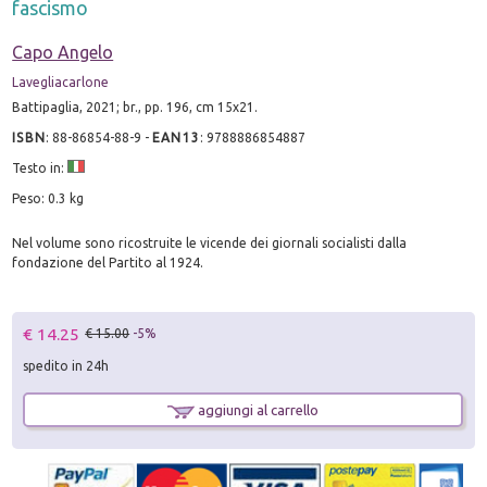
fascismo
Capo Angelo
Lavegliacarlone
Battipaglia, 2021; br., pp. 196, cm 15x21.
ISBN
:
88-86854-88-9
-
EAN13
:
9788886854887
Testo in:
Peso: 0.3 kg
Nel volume sono ricostruite le vicende dei giornali socialisti dalla
fondazione del Partito al 1924.
€ 14.25
€ 15.00
-5%
spedito in 24h
aggiungi al carrello