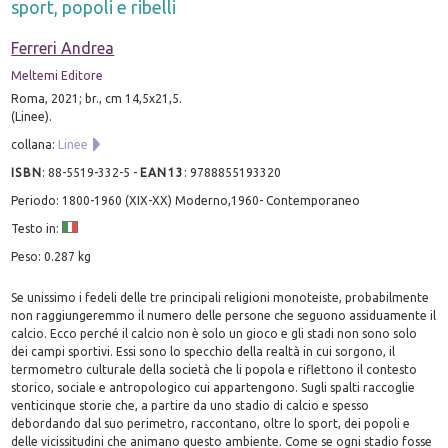
sport, popoli e ribelli
Ferreri Andrea
Meltemi Editore
Roma, 2021; br., cm 14,5x21,5.
(Linee).
collana:
Linee
ISBN
:
88-5519-332-5
-
EAN13
:
9788855193320
Periodo: 1800-1960 (XIX-XX) Moderno,1960- Contemporaneo
Testo in:
Peso: 0.287 kg
Se unissimo i fedeli delle tre principali religioni monoteiste, probabilmente
non raggiungeremmo il numero delle persone che seguono assiduamente il
calcio. Ecco perché il calcio non è solo un gioco e gli stadi non sono solo
dei campi sportivi. Essi sono lo specchio della realtà in cui sorgono, il
termometro culturale della società che li popola e riflettono il contesto
storico, sociale e antropologico cui appartengono. Sugli spalti raccoglie
venticinque storie che, a partire da uno stadio di calcio e spesso
debordando dal suo perimetro, raccontano, oltre lo sport, dei popoli e
delle vicissitudini che animano questo ambiente. Come se ogni stadio fosse