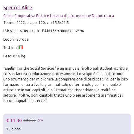
Spencer Alice
Celid - Cooperativa Editrice Libraria di Informazione Democratica
Torino, 2022; br., pp. 120, cm 15,5x21,5.
ISBN
:
88-6789-239-8
-
EAN13
:
9788867892396
Luoghi: Europa
Testo in:
Peso: 0.18 kg
"English for the Social Services" è un manuale rivolto agli studenti iscritti ai
corsi di laurea in educazione professionale. Lo scopo è quello di fornire
uno strumento per migliorare la comprensione di testi specifici per la loro
formazione, sia a livello grammaticale sia terminologico. Il manuale è
articolato in vari capitoli, le cui tematiche rispecchiano le realtà del
settore. Inoltre, ogni capitolo tratta uno o più argomenti grammaticali
accompagnati da esercizi.
€ 11.40
€ 12.00
-5%
10 giorni