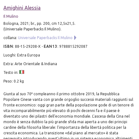
Amighini Alessia
Il Mulino
Bologna, 2021; br., pp. 200, cm 12,5x21,5.
(Universale Paperbacks Il Mulino).
collana:
Universale Paperbacks Il Mulino
ISBN
:
88-15-29208-X
-
EAN13
:
9788815292087
Luoghi: Extra Europa
Extra: Arte Orientale & Indiana
Testo in:
Peso: 0.2 kg
Giunta al suo 70º compleanno il primo ottobre 2019, la Repubblica
Popolare Cinese vanta con grande orgoglio successi materiali raggiunti sul
fronte economico: oggi gran parte della popolazione gode di un tenore di
vita incomparabilmente più elevato di pochi decenni fa e il paese è
diventato uno dei pilastri dell'economia mondiale. L'ascesa della Cina nel
mondo è senza dubbio la più grande sfida mai aperta a uno dei principi
cardine della filosofia liberale: l'importanza della libertà politica per la
crescita economica. La transizione «dal piano al mercato» è stata
perseguita introducendo quest'ultimo in un sistema economico altrimenti