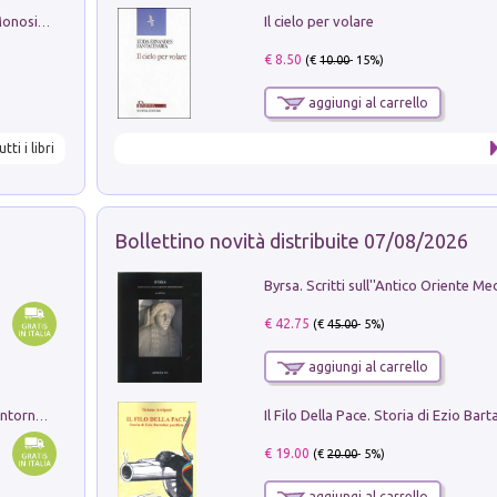
Il cielo per volare
La seduzione del gusto con Pipero & Monosilio
€ 8.50
(€
10.00
- 15%)
aggiungi al carrello
utti i libri
Bollettino novità distribuite 07/08/2026
€ 42.75
(€
45.00
- 5%)
aggiungi al carrello
Ruderi delle ville Romano Sabine nei dintorni di Poggio Mirteto. Illustrati dal dott.re prof.re cav.re Ercole Nardi regio ispettore degli scavi e monumenti. Anno 1885. Tavole e studio. Con 25 tavole fuori testo in cartella editoriale
€ 19.00
(€
20.00
- 5%)
aggiungi al carrello