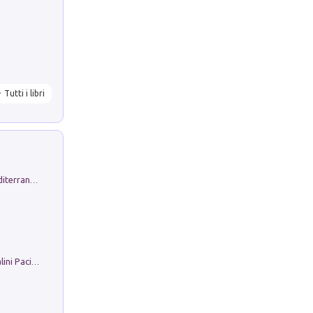
Tutti i libri
Byrsa. Scritti sull''Antico Oriente Mediterraneo. 45-46/2024
Il Filo Della Pace. Storia di Ezio Bartalini Pacifista