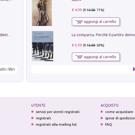
€ 4.00
(€
14.00
- 71%)
aggiungi al carrello
Conte e Mattarella. Sul palcoscenico e dietro le quinte del Quirinale. Un racconto sulle istituzioni
€ 6.00
(€
15.00
- 60%)
aggiungi al carrello
utti i libri
UTENTE
ACQUISTO
servizi per utenti registrati
come acquistare
registrati
spese di spedizio
registrati alla mailing list
FAQ