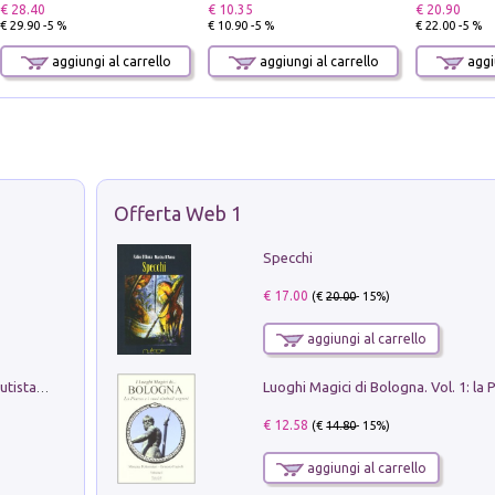
€ 28.40
€ 10.35
€ 20.90
€ 29.90 -5 %
€ 10.90 -5 %
€ 22.00 -5 %
aggiungi al carrello
aggiungi al carrello
aggiu
Offerta Web 1
Specchi
€ 17.00
(€
20.00
- 15%)
aggiungi al carrello
Pietro Bellotti Detto Canaletty. Un Vedutista Veneziano nella Francia dell'Ancien Régime
€ 12.58
(€
14.80
- 15%)
aggiungi al carrello