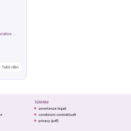
La comparsa. Perché il partito democratico non è mai nato
Tutti i libri
TERMINI
avvertenze legali
ne
condizioni contrattuali
privacy (pdf)