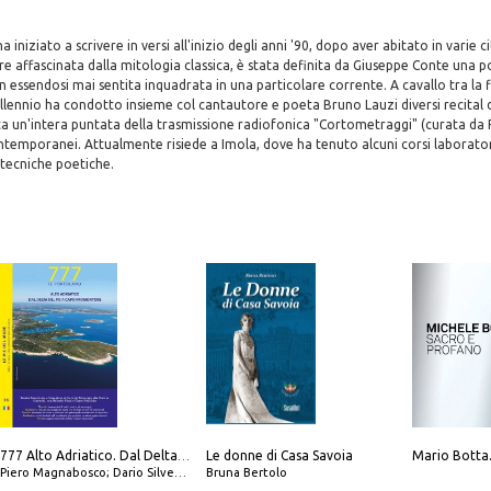
niziato a scrivere in versi all'inizio degli anni '90, dopo aver abitato in varie citt
re affascinata dalla mitologia classica, è stata definita da Giuseppe Conte una 
 essendosi mai sentita inquadrata in una particolare corrente. A cavallo tra la f
millennio ha condotto insieme col cantautore e poeta Bruno Lauzi diversi recital 
ata un'intera puntata della trasmissione radiofonica "Cortometraggi" (curata da
contemporanei. Attualmente risiede a Imola, dove ha tenuto alcuni corsi laboratoria
e tecniche poetiche.
Le donne di Casa Savoia
777 Alto Adriatico. Dal Delta del Po a Capo Promontore. Con QR Code
Piero Magnabosco; Dario Silvestro; Marco Sbrizzi
Bruna Bertolo