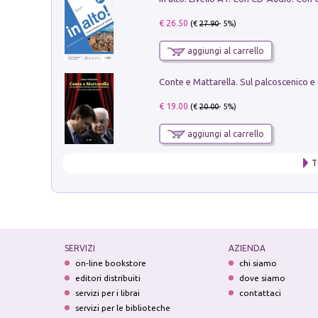
€ 26.50
(€
27.90
- 5%)
aggiungi al carrello
€ 19.00
(€
20.00
- 5%)
aggiungi al carrello
T
SERVIZI
AZIENDA
on-line bookstore
chi siamo
editori distribuiti
dove siamo
servizi per i librai
contattaci
servizi per le biblioteche