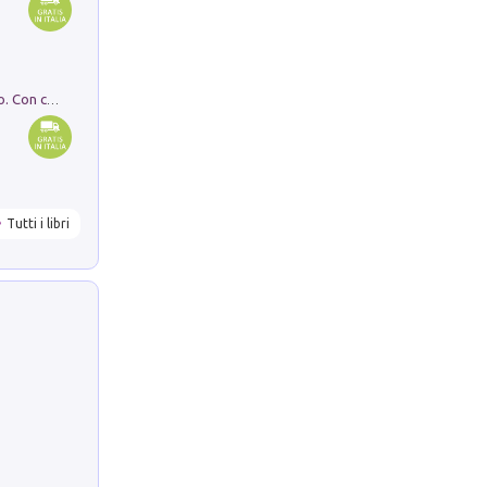
I monumenti funerari del Lazio antico. Con cartella con tavole
Tutti i libri