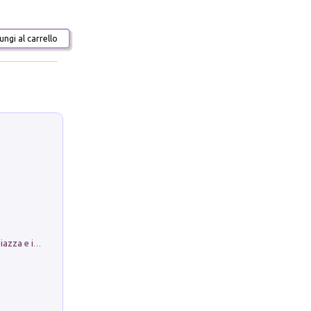
ngi al carrello
Luoghi Magici di Bologna. Vol. 1: la Piazza e i Suoi Simboli Segreti