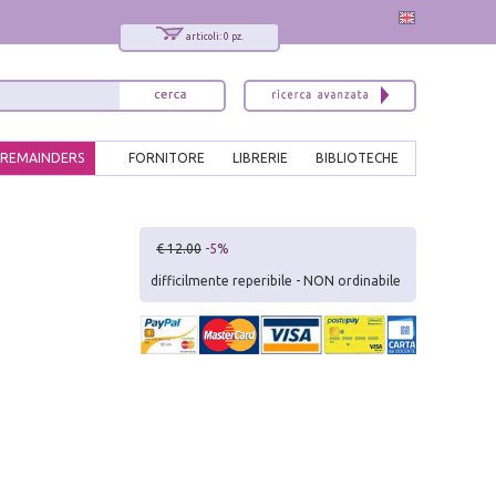
articoli: 0 pz.
REMAINDERS
FORNITORE
LIBRERIE
BIBLIOTECHE
x
€ 12.00
-5%
Interessato ai nostri libri?
difficilmente reperibile - NON ordinabile
Allora iscriviti alla nostra newsletter!
Sarai informato delle nostre novità, potrai
comunque cancellarti quando desideri.
modulo di iscrizione