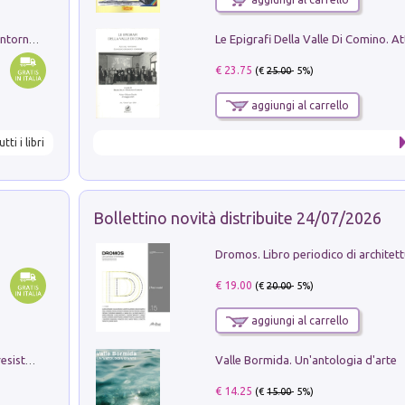
Ruderi delle ville Romano Sabine nei dintorni di Poggio Mirteto. Illustrati dal dott.re prof.re cav.re Ercole Nardi regio ispettore degli scavi e monumenti. Anno 1885
€ 23.75
(€
25.00
- 5%)
aggiungi al carrello
utti i libri
Bollettino novità distribuite 24/07/2026
€ 19.00
(€
20.00
- 5%)
aggiungi al carrello
Valle Bormida. Un'antologia d'arte
Memorial Santa Giulia. Sculture per la resistenza Monchio di Palagano
€ 14.25
(€
15.00
- 5%)