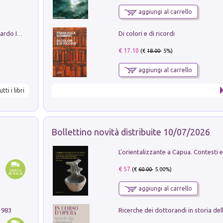
aggiungi al carrello
Di colori e di ricordi
Sofiana. In Sicilia centro-meridionale (tardo III-metà IX secolo d.C.): dall'agro-town tardo-imperiale al villaggio medio-bizantino. Nuova ediz.
€ 17.10
(€
18.00
- 5%)
aggiungi al carrello
utti i libri
Bollettino novità distribuite 10/07/2026
€ 57
(€
60.00
- 5.00%)
aggiungi al carrello
1983