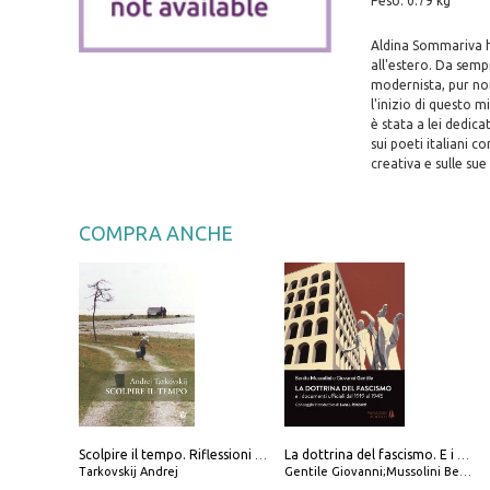
Peso: 0.79 kg
Aldina Sommariva ha i
all'estero. Da semp
modernista, pur non
l'inizio di questo 
è stata a lei dedic
sui poeti italiani 
creativa e sulle su
COMPRA ANCHE
Scolpire il tempo. Riflessioni sul cinema.
La dottrina del fascismo. E i documenti ufficiali dal 1919 al 1945
Tarkovskij Andrej
Gentile Giovanni;Mussolini Benito