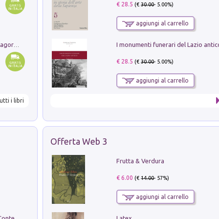
€ 28.5
(€
30.00
- 5.00%)
aggiungi al carrello
Pastori. Sguardi contemporanei tra il Lagorai e la pianura. Ediz. illustrata
€ 28.5
(€
30.00
- 5.00%)
aggiungi al carrello
utti i libri
Offerta Web 3
Frutta & Verdura
€ 6.00
(€
14.00
- 57%)
aggiungi al carrello
Latex
in alto! Livello A1. Con CD-Audio. Con Contenuto digitale per accesso on line