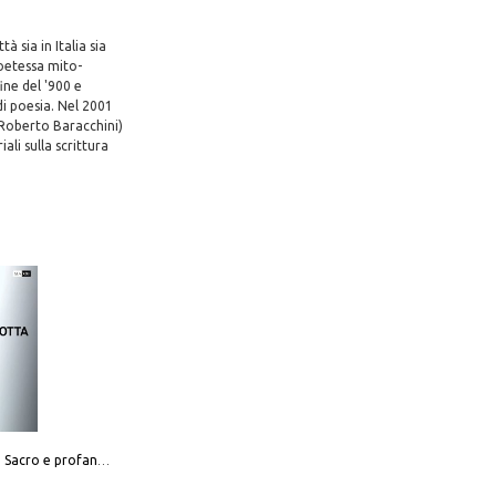
à sia in Italia sia
poetessa mito-
ine del '900 e
di poesia. Nel 2001
 Roberto Baracchini)
li sulla scrittura
Mario Botta. Sacro e profano-Sacred and profane