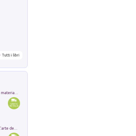
Tutti i libri
L'orientalizzante a Capua. Contesti e materiali dagli scavi di Werner Johannowsky nella necropoli di Fornaci. Nuova ediz.
Ricerche dei dottorandi in storia dell'arte della Sapienza