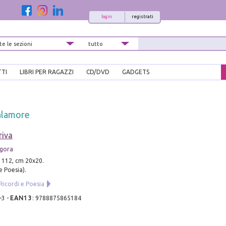
login
registrati
TTI
LIBRI PER RAGAZZI
CD/DVD
GADGETS
alamore
iva
agora
. 112, cm 20x20.
e Poesia).
Ricordi e Poesia
-3
-
EAN13
:
9788875865184