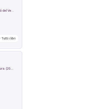
Le Epigrafi Della Valle Di Comino. Atti del Ventesimo Convegno Epigrafico Cominese
Tutti i libri
Dromos. Libro periodico di architettura. (2026). Vol. 15: Post-model