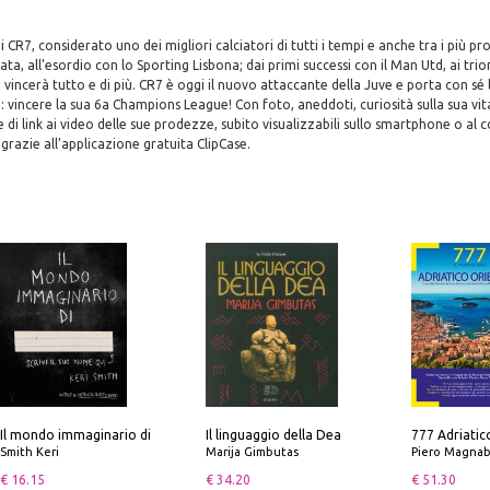
i CR7, considerato uno dei migliori calciatori di tutti i tempi e anche tra i più pro
ata, all'esordio con lo Sporting Lisbona; dai primi successi con il Man Utd, ai trion
 vincerà tutto e di più. CR7 è oggi il nuovo attaccante della Juve e porta con sé l
o: vincere la sua 6a Champions League! Con foto, aneddoti, curiosità sulla sua vit
 di link ai video delle sue prodezze, subito visualizzabili sullo smartphone o al
 grazie all'applicazione gratuita ClipCase.
Il mondo immaginario di
Il linguaggio della Dea
Smith Keri
Marija Gimbutas
Piero Magnabosco; Dar
€ 16.15
€ 34.20
€ 51.30