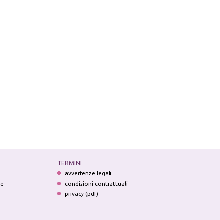
TERMINI
avvertenze legali
ne
condizioni contrattuali
privacy (pdf)