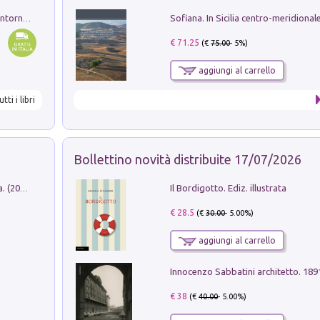
Ruderi delle ville Romano Sabine nei dintorni di Poggio Mirteto. Illustrati dal dott.re prof.re cav.re Ercole Nardi regio ispettore degli scavi e monumenti. Anno 1885
€ 71.25
(€
75.00
- 5%)
aggiungi al carrello
utti i libri
Bollettino novità distribuite 17/07/2026
Il Bordigotto. Ediz. illustrata
Dromos. Libro periodico di architettura. (2026). Vol. 15: Post-model
€ 28.5
(€
30.00
- 5.00%)
aggiungi al carrello
Innocenzo Sabbatini architetto. 18
€ 38
(€
40.00
- 5.00%)