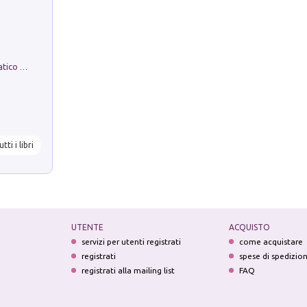
La comparsa. Perché il partito democratico non è mai nato
utti i libri
UTENTE
ACQUISTO
servizi per utenti registrati
come acquistare
registrati
spese di spedizio
registrati alla mailing list
FAQ