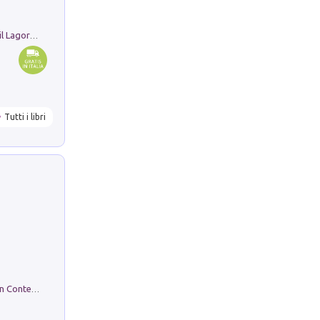
Pastori. Sguardi contemporanei tra il Lagorai e la pianura. Ediz. illustrata
Tutti i libri
in alto! Livello A1. Con CD-Audio. Con Contenuto digitale per accesso on line