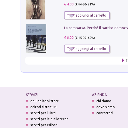
€ 4.00
(€
14.00
- 71%)
aggiungi al carrello
€ 6.00
(€
15.00
- 60%)
aggiungi al carrello
T
SERVIZI
AZIENDA
on-line bookstore
chi siamo
editori distribuiti
dove siamo
servizi per i librai
contattaci
servizi per le biblioteche
servizi per editori