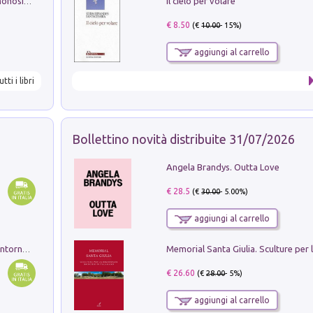
Il cielo per volare
La seduzione del gusto con Pipero & Monosilio
€ 8.50
(€
10.00
- 15%)
aggiungi al carrello
utti i libri
Bollettino novità distribuite 31/07/2026
Angela Brandys. Outta Love
€ 28.5
(€
30.00
- 5.00%)
aggiungi al carrello
Ruderi delle ville Romano Sabine nei dintorni di Poggio Mirteto. Illustrati dal dott.re prof.re cav.re Ercole Nardi regio ispettore degli scavi e monumenti. Anno 1885. Tavole e studio. Con 25 tavole fuori testo in cartella editoriale
€ 26.60
(€
28.00
- 5%)
aggiungi al carrello