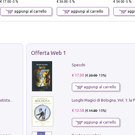
€ 17.00 -5 %
€ 36.00 -5 %
€ 54.00 -5 %
aggiungi al carrello
aggiungi al carrello
aggiu
Offerta Web 1
Specchi
€ 17.00
(€
20.00
- 15%)
aggiungi al carrello
Pietro Bellotti Detto Canaletty. Un Vedutista Veneziano nella Francia dell'Ancien Régime
€ 12.58
(€
14.80
- 15%)
aggiungi al carrello