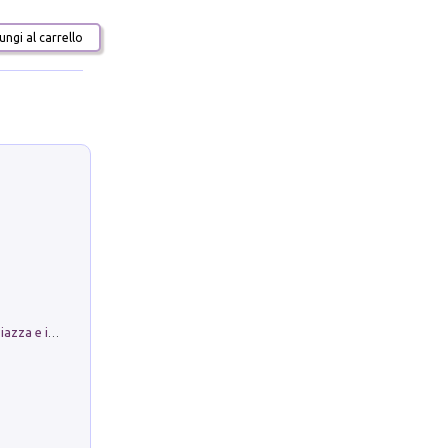
ngi al carrello
Luoghi Magici di Bologna. Vol. 1: la Piazza e i Suoi Simboli Segreti