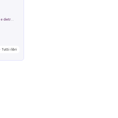
Conte e Mattarella. Sul palcoscenico e dietro le quinte del Quirinale. Un racconto sulle istituzioni
Tutti i libri