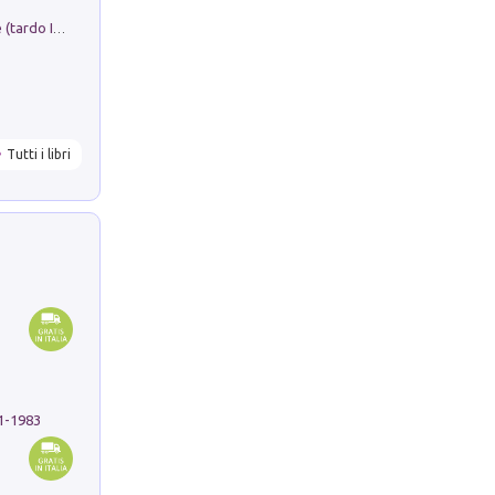
Sofiana. In Sicilia centro-meridionale (tardo III-metà IX secolo d.C.): dall'agro-town tardo-imperiale al villaggio medio-bizantino. Nuova ediz.
Tutti i libri
91-1983