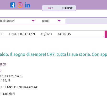
login
registrati
TTI
LIBRI PER RAGAZZI
CD/DVD
GADGETS
ldo. Il sogno di sempre! CR7, tutta la sua storia. Con ap
erto
l.
io S. e Calzuola G.
126, ill.
-3
-
EAN13
:
9788864423449
 Tradizioni