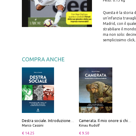
Peso: 0.13 kg
Questa è la storia d
un'infanzia travagli
Madrid, con il quale
strabiliare il mond
ma non solo: decine
semplicissimo click,
COMPRA ANCHE
Destra sociale. Introduzione alla «terza via», tra identità, comunità e alternativa al sistema
Camerata. Il mio onore si chiama fedeltà
Marco Cassini
Kinau Rudolf
€ 14.25
€ 9.50