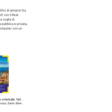
lifici di sempre! Da
fi con il Real
a voglia di
a pubblica e privata,
 computer con un
777 Adriatico orientale. Vol. 2: Costa della Dalmazia da Zara a Molunat, Isole della Dalmazia Meridionale e Montenegro
io Silvestro; Marco Sbrizzi