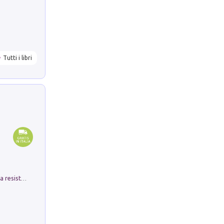
Tutti i libri
Memorial Santa Giulia. Sculture per la resistenza Monchio di Palagano