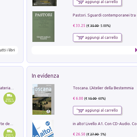
aggiungi al carrello
€ 33.25
(€
35.00
- 5.00%)
aggiungi al carrello
utti i libri
In evidenza
Toscana. L'Atelier della Bestemmia
L'orientalizzante a Capua. Contesti e materiali dagli scavi di Werner Johannowsky nella necropoli di Fornaci. Nuova ediz.
€ 6.00
(€
15.00
- 60%)
aggiungi al carrello
Ricerche dei dottorandi in storia dell'arte della Sapienza
€ 26.50
(€
27.90
- 5%)