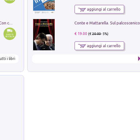
aggiungi al carrello
I monumenti funerari del Lazio antico. Con cartella con tavole
€ 19.00
(€
20.00
- 5%)
aggiungi al carrello
utti i libri