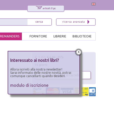
articoli: 0 pz.
REMAINDERS
FORNITORE
LIBRERIE
BIBLIOTECHE
x
€ 3.00
p
€ 5.90
-49%
Interessato ai nostri libri?
10 giorni
Allora iscriviti alla nostra newsletter!
Sarai informato delle nostre novità, potrai
aggiungi al carrello
comunque cancellarti quando desideri.
modulo di iscrizione