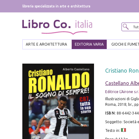
libreria specializzata in arte e architettura
ARTE E ARCHITETTURA
EDITORIA VARIA
GIOCHI E FUME
Cristiano Rona
Castellano Alb
Editrice L'Airone s.r.
Illustrazioni di Gigl
Roma, 2018; br., pp. 
ISBN
:
88-6442-344
Soggetto: Società e
Testo in: