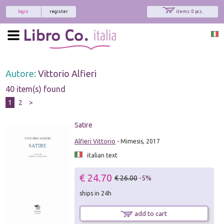
login
register
items: 0 pcs.
Autore:
Vittorio Alfieri
40 item(s) found
1
2
>
Satire
Alfieri Vittorio
- Mimesis, 2017
italian text
€ 24.70
€ 26.00
-5%
ships in 24h
add to cart