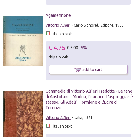
Agamennone
Vittorio Alfieri
- Carlo Signorelli Editore, 1963
italian text
€ 4.75
€ 5.00
-5%
ships in 24h
add to cart
Commedie di Vittorio Alfieri Tradotte - Le rane
di Aristofane, L'Andria, L'eunuco, L'aspreggia sè
stesso, Gli Adelfi, Formione e L'Ecira di
Terenzio.
Vittorio Alfieri
- Italia, 1821
italian text