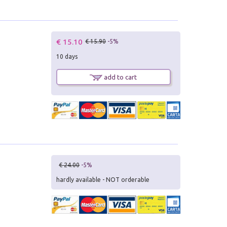
€ 15.10
€ 15.90
-5%
10 days
add to cart
€ 24.00
-5%
hardly available - NOT orderable