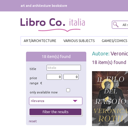
art and architecture bookstore
ART/ARCHITECTURE
VARIOUS SUBJECTS
GAMES/COMICS
Autore:
Veronic
18
item(s) found
18 item(s) found
title
price
range €
only available now
reset