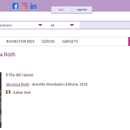
login
register
BOOKS FOR KIDS
CD/DVD
GADGETS
a Roth
Il filo del rasoio
Veronica Roth
- Arnoldo Mondadori Editore, 2026
italian text