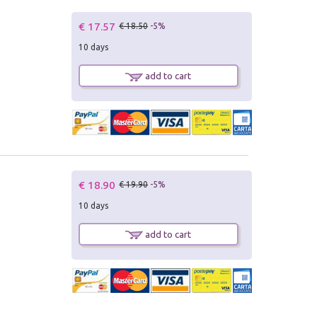
€ 17.57
€ 18.50
-5%
10 days
add to cart
€ 18.90
€ 19.90
-5%
10 days
add to cart