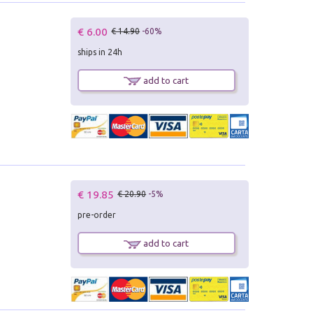
€ 6.00
€ 14.90
-60%
ships in 24h
add to cart
€ 19.85
€ 20.90
-5%
pre-order
add to cart