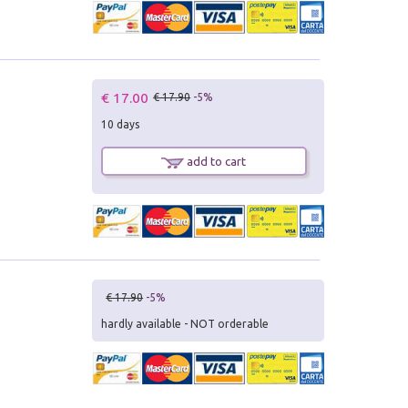
€ 17.00
€ 17.90
-5%
10 days
add to cart
€ 17.90
-5%
hardly available - NOT orderable