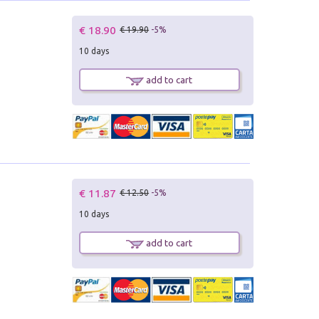
€ 18.90
€ 19.90
-5%
10 days
add to cart
€ 11.87
€ 12.50
-5%
10 days
add to cart