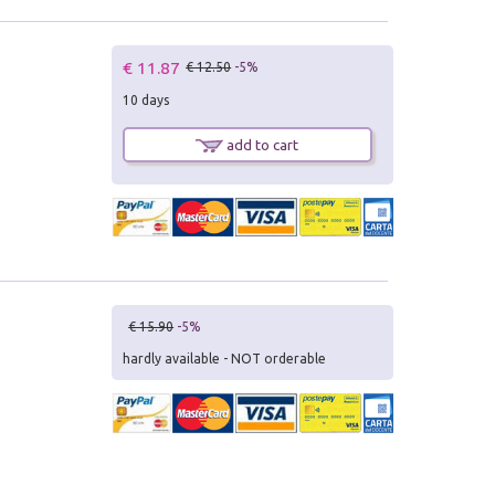
€ 11.87
€ 12.50
-5%
10 days
add to cart
€ 15.90
-5%
hardly available - NOT orderable