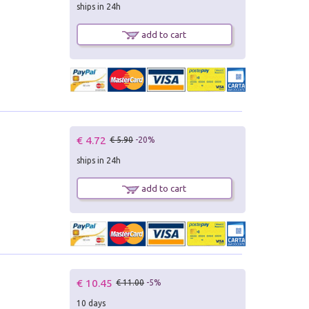
ships in 24h
add to cart
€ 4.72
€ 5.90
-20%
ships in 24h
add to cart
€ 10.45
€ 11.00
-5%
10 days