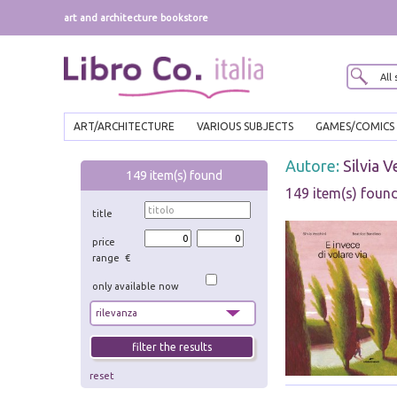
art and architecture bookstore
ART/ARCHITECTURE
VARIOUS SUBJECTS
GAMES/COMICS
Autore:
Silvia V
149
item(s) found
149 item(s) foun
title
price
range €
only available now
reset