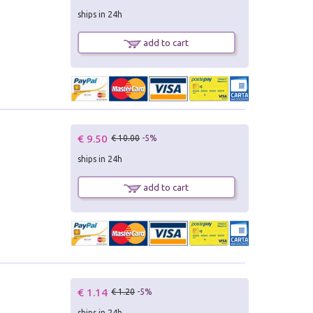
ships in 24h
add to cart
€ 9.50
€ 10.00
-5%
ships in 24h
add to cart
€ 1.14
€ 1.20
-5%
ships in 24h