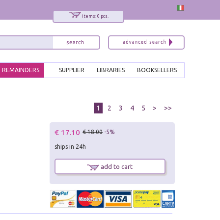
items: 0 pcs.
REMAINDERS
SUPPLIER
LIBRARIES
BOOKSELLERS
1
2
3
4
5
>
>>
€ 17.10
€ 18.00
-5%
ships in 24h
add to cart