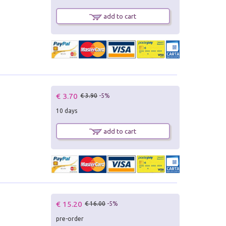
add to cart
€ 3.70
€ 3.90
-5%
10 days
add to cart
€ 15.20
€ 16.00
-5%
pre-order