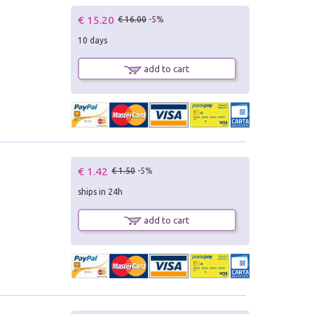
€ 15.20
€ 16.00
-5%
10 days
add to cart
€ 1.42
€ 1.50
-5%
ships in 24h
add to cart