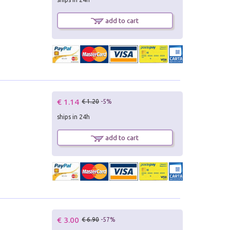
add to cart
€ 1.14
€ 1.20
-5%
ships in 24h
add to cart
€ 3.00
€ 6.90
-57%