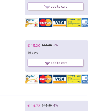
add to cart
€ 15.20
€ 16.00
-5%
10 days
add to cart
€ 14.72
€ 15.50
-5%