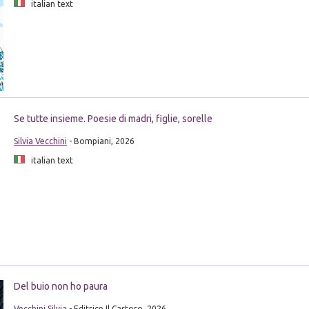
italian text
Se tutte insieme. Poesie di madri, figlie, sorelle
Silvia Vecchini
- Bompiani, 2026
italian text
Del buio non ho paura
Vecchini Silvia
- Editrice Il Castoro, 2026