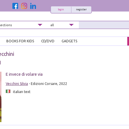
login
register
BOOKS FOR KIDS
CD/DVD
GADGETS
ecchini
d
E invece di volare via
Vecchini Silvia
- Edizioni Corsare, 2022
italian text