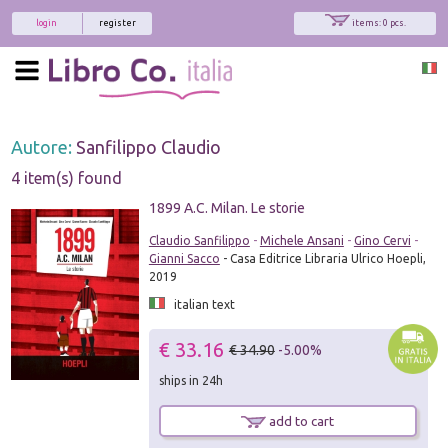
login
register
items: 0 pcs.
Autore:
Sanfilippo Claudio
4 item(s) found
1899 A.C. Milan. Le storie
Claudio Sanfilippo
-
Michele Ansani
-
Gino Cervi
-
Gianni Sacco
- Casa Editrice Libraria Ulrico Hoepli,
2019
italian text
€ 33.16
€ 34.90
-5.00%
ships in 24h
add to cart