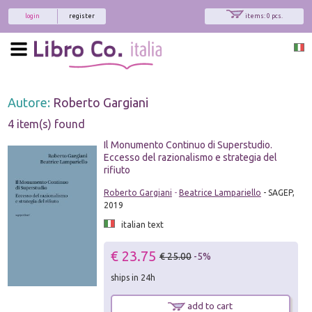
login
register
items: 0 pcs.
Autore:
Roberto Gargiani
4 item(s) found
Il Monumento Continuo di Superstudio.
Eccesso del razionalismo e strategia del
rifiuto
Roberto Gargiani
-
Beatrice Lampariello
- SAGEP,
2019
italian text
€ 23.75
€ 25.00
-5%
ships in 24h
add to cart