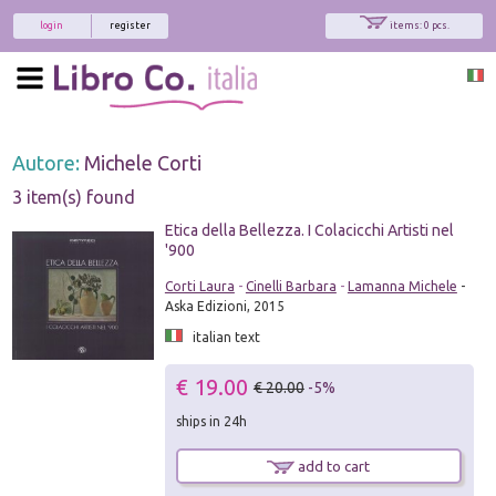
login
register
items: 0 pcs.
Autore:
Michele Corti
3 item(s) found
Etica della Bellezza. I Colacicchi Artisti nel
'900
Corti Laura
-
Cinelli Barbara
-
Lamanna Michele
-
Aska Edizioni, 2015
italian text
€ 19.00
€ 20.00
-5%
ships in 24h
add to cart