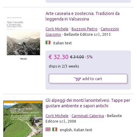
Arte casearia e zootecnia. Tradizioni da
leggenda in Valsassina
Corti Michele
-
Buzzoni Pietro
-
Camozzini
Giacomo
- Bellavite Editore s.r.l., 2015
italian text
€ 32.30
€ 34.00
-5%
ships in 2/3 weeks
add to cart
Gli alpeggi dei monti lariointelvesi. Tappe per
gustare ambiente e sapori antichi
Corti Michele
-
Carminati Caterina
- Bellavite
Editore s.r.l., 2008
english, italian text