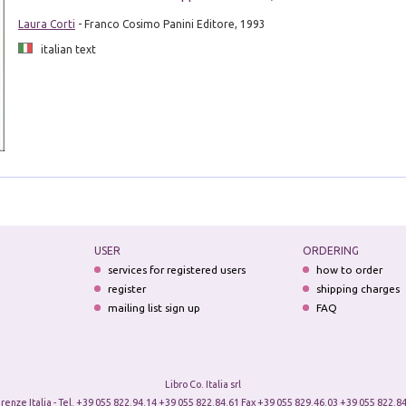
Laura Corti
- Franco Cosimo Panini Editore, 1993
italian text
USER
ORDERING
services for registered users
how to order
register
shipping charges
mailing list sign up
FAQ
Libro Co. Italia srl
irenze Italia - Tel. +39 055 822.94.14 +39 055 822.84.61 Fax +39 055 829.46.03 +39 055 822.84