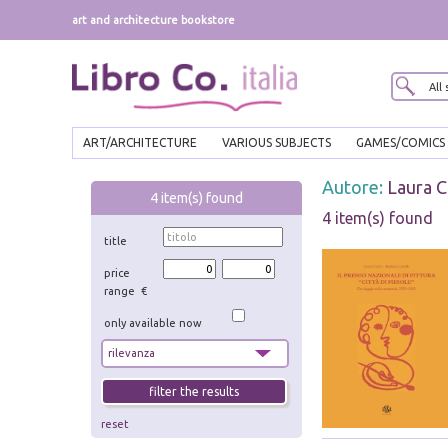
art and architecture bookstore
ART/ARCHITECTURE
VARIOUS SUBJECTS
GAMES/COMICS
Autore:
Laura C
4
item(s) found
4 item(s) found
title
price
range €
only available now
reset