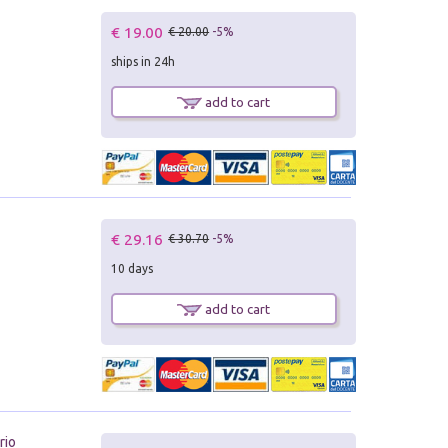
€ 19.00
€ 20.00
-5%
ships in 24h
add to cart
€ 29.16
€ 30.70
-5%
10 days
add to cart
rio