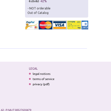
€ 25.82
-42%
- NOT orderable
Out of Catalog
LEGAL
legal notices
terms of service
privacy (pdf)
.62 - P.IVA IT 00527630479