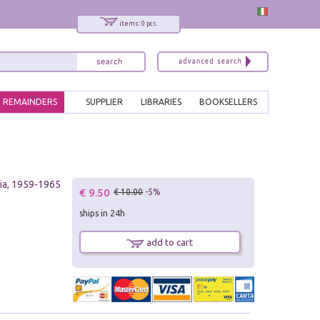
items: 0 pcs.
REMAINDERS
SUPPLIER
LIBRARIES
BOOKSELLERS
oria, 1959-1965
€ 9.50
€ 10.00
-5%
ships in 24h
add to cart