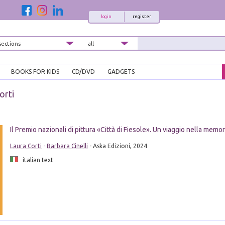
login
register
BOOKS FOR KIDS
CD/DVD
GADGETS
orti
Il Premio nazionali di pittura «Città di Fiesole». Un viaggio nella mem
Laura Corti
-
Barbara Cinelli
- Aska Edizioni, 2024
italian text