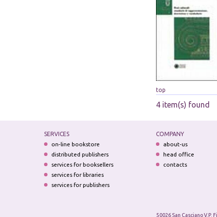
top
4 item(s) found
SERVICES
COMPANY
on-line bookstore
about-us
distributed publishers
head office
services for booksellers
contacts
services for libraries
services for publishers
50026 San Casciano V.P. F