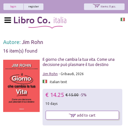
login
register
items: 0 pcs.
Autore:
Jim Rohn
16 item(s) found
Il giorno che cambia la tua vita. Come una
decisione può plasmare il tuo destino
Jim Rohn
- Gribaudi, 2026
italian text
€ 14.25
€ 15.00
-5%
10 days
add to cart