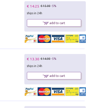
€ 14.25
€ 15.00
-5%
ships in 24h
add to cart
€ 13.30
€ 14.00
-5%
ships in 24h
add to cart