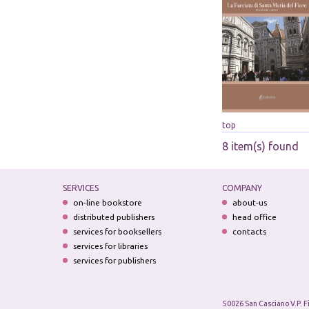
top
8 item(s) found
SERVICES
COMPANY
on-line bookstore
about-us
distributed publishers
head office
services for booksellers
contacts
services for libraries
services for publishers
50026 San Casciano V.P. F