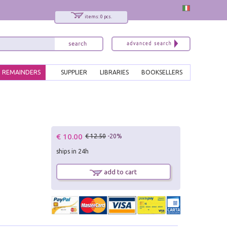
items: 0 pcs.
REMAINDERS
SUPPLIER
LIBRARIES
BOOKSELLERS
€ 10.00
€ 12.50
-20%
ships in 24h
add to cart