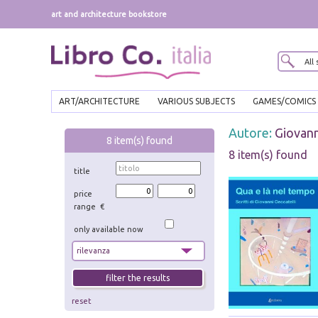
art and architecture bookstore
ART/ARCHITECTURE
VARIOUS SUBJECTS
GAMES/COMICS
Autore:
Giovann
8
item(s) found
8 item(s) found
title
price
range €
only available now
reset