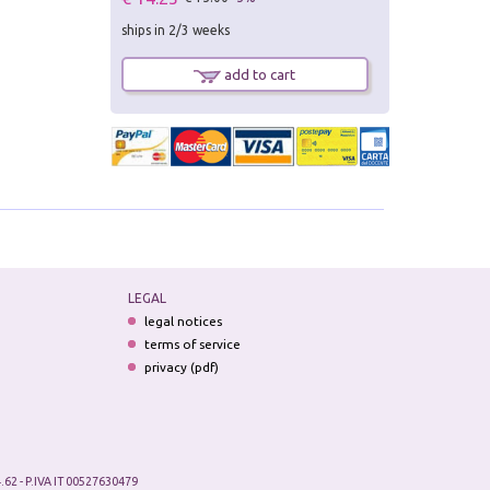
ships in 2/3 weeks
add to cart
LEGAL
legal notices
terms of service
privacy (pdf)
.62 - P.IVA IT 00527630479