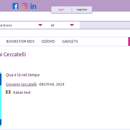
login
register
BOOKS FOR KIDS
CD/DVD
GADGETS
i Ceccatelli
Qua e là nel tempo
Giovanni Ceccatelli
- EBS Print, 2024
italian text