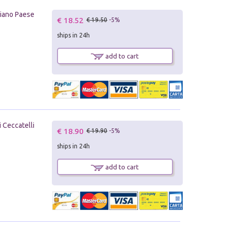
idiano Paese
€ 18.52
€ 19.50
-5%
ships in 24h
add to cart
 Ceccatelli
€ 18.90
€ 19.90
-5%
ships in 24h
add to cart