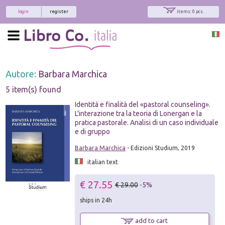
login
register
items: 0 pcs.
Autore:
Barbara Marchica
5 item(s) found
Identità e finalità del «pastoral counseling».
L'interazione tra la teoria di Lonergan e la
pratica pastorale. Analisi di un caso individuale
e di gruppo
Barbara Marchica
- Edizioni Studium, 2019
italian text
€ 27.55
€ 29.00
-5%
ships in 24h
add to cart