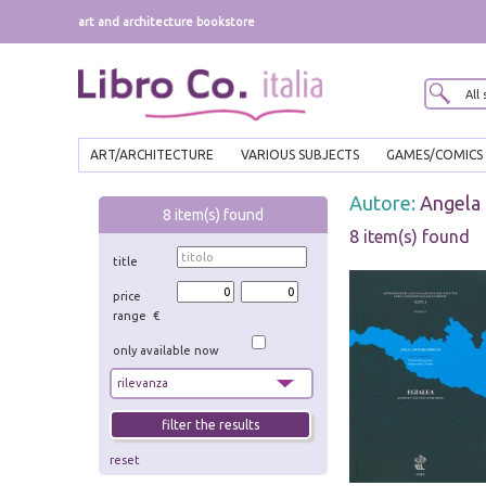
art and architecture bookstore
ART/ARCHITECTURE
VARIOUS SUBJECTS
GAMES/COMICS
Autore:
Angela
8
item(s) found
8 item(s) found
title
price
range €
only available now
reset