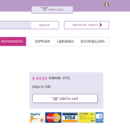
items: 0 pcs.
REMAINDERS
SUPPLIER
LIBRARIES
BOOKSELLERS
€ 64.00
€ 80.00
-20%
ships in 24h
add to cart