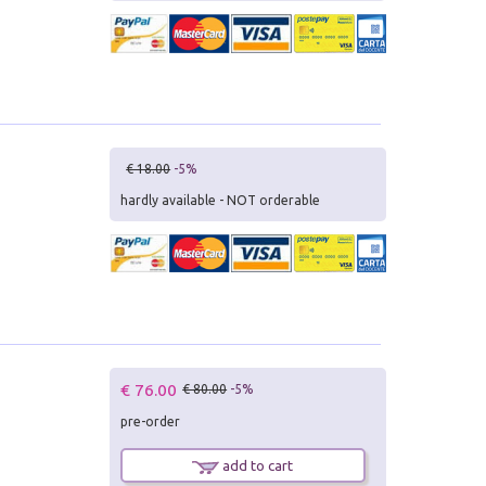
€ 18.00
-5%
hardly available - NOT orderable
€ 76.00
€ 80.00
-5%
pre-order
add to cart