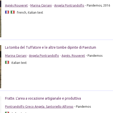
Agnès Rouveret
-
Marina Cipriani
-
Angela Pontrandolfo
- Pandemos, 2016
french, italian text
La tomba del Tuffatore e le altre tombe dipinte di Paestum
Marina Cipriani
-
Angela Pontrandolfo
-
Agnès. Rouveret
- Pandemos
italian text
Fratte. L'area a vocazione artigianale e produttiva
Pontrandolfo Greco Angela. Santoriello Alfonso
- Pandemos