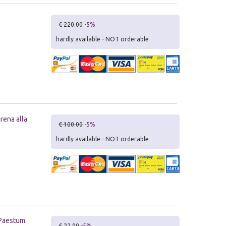
€ 220.00
-5%
hardly available - NOT orderable
irena alla
€ 100.00
-5%
hardly available - NOT orderable
-Paestum
€ 22.00
-5%