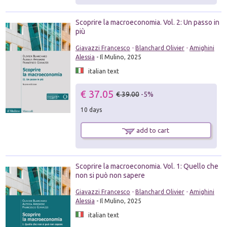
Scoprire la macroeconomia. Vol. 2: Un passo in
più
Giavazzi Francesco
-
Blanchard Olivier
-
Amighini
Alessia
- Il Mulino, 2025
italian text
€ 37.05
€ 39.00
-5%
10 days
add to cart
Scoprire la macroeconomia. Vol. 1: Quello che
non si può non sapere
Giavazzi Francesco
-
Blanchard Olivier
-
Amighini
Alessia
- Il Mulino, 2025
italian text