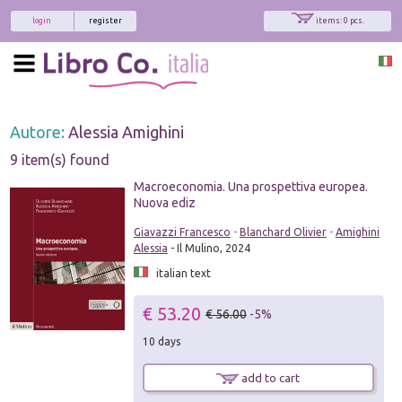
login
register
items: 0 pcs.
Autore:
Alessia Amighini
9 item(s) found
Macroeconomia. Una prospettiva europea.
Nuova ediz
Giavazzi Francesco
-
Blanchard Olivier
-
Amighini
Alessia
- Il Mulino, 2024
italian text
€ 53.20
€ 56.00
-5%
10 days
add to cart