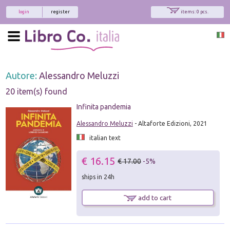
login
register
items: 0 pcs.
Autore:
Alessandro Meluzzi
20 item(s) found
Infinita pandemia
Alessandro Meluzzi
- Altaforte Edizioni, 2021
italian text
€ 16.15
€ 17.00
-5%
ships in 24h
add to cart