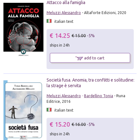
Attacco alla famiglia
Meluzzi Alessandro
- Altaforte Edizioni, 2020
italian text
€ 14.25
€ 15.00
-5%
ships in 24h
add to cart
Società fusa. Anomia, tra conflitti e solitudine:
la strage è servita
Meluzzi Alessandro
-
Bardellino Tonia
- Runa
Editrice, 2016
italian text
€ 15.20
€ 16.00
-5%
ships in 24h