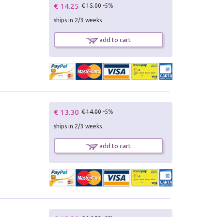
€ 14.25
€ 15.00
-5%
ships in 2/3 weeks
add to cart
€ 13.30
€ 14.00
-5%
ships in 2/3 weeks
add to cart