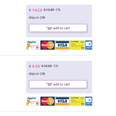
€ 14.25
€ 15.00
-5%
ships in 24h
add to cart
€ 9.50
€ 10.00
-5%
ships in 24h
add to cart