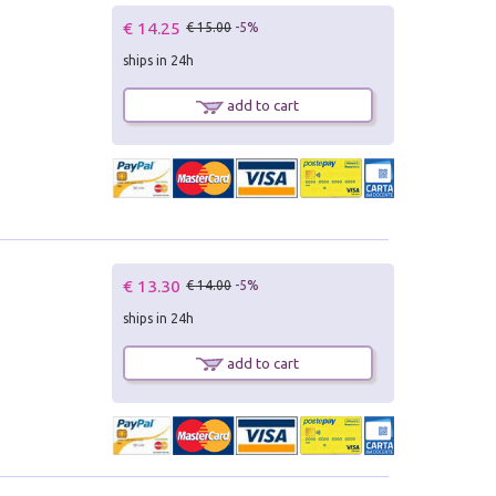
€ 14.25
€ 15.00
-5%
ships in 24h
add to cart
€ 13.30
€ 14.00
-5%
ships in 24h
add to cart