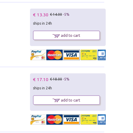
€ 13.30
€ 14.00
-5%
ships in 24h
add to cart
€ 17.10
€ 18.00
-5%
ships in 24h
add to cart