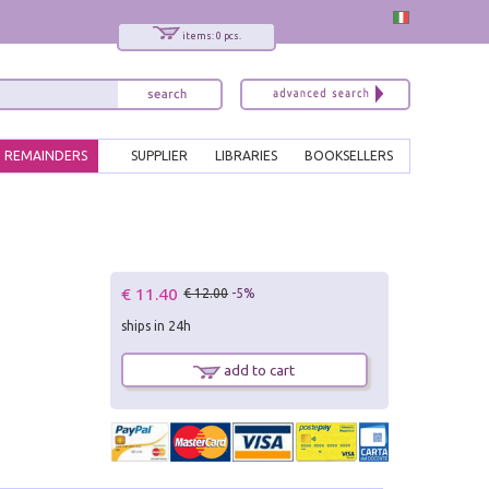
items: 0 pcs.
REMAINDERS
SUPPLIER
LIBRARIES
BOOKSELLERS
€ 11.40
€ 12.00
-5%
ships in 24h
add to cart