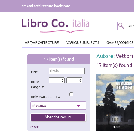
art and architecture bookstore
ART/ARCHITECTURE
VARIOUS SUBJECTS
GAMES/COMICS
Autore:
Vettori 
17
item(s) found
17 item(s) found
title
price
range €
only available now
reset