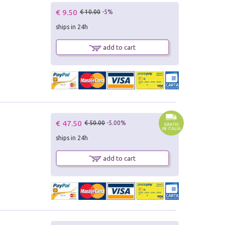
€ 9.50
€ 10.00
-5%
ships in 24h
add to cart
€ 47.50
€ 50.00
-5.00%
ships in 24h
add to cart