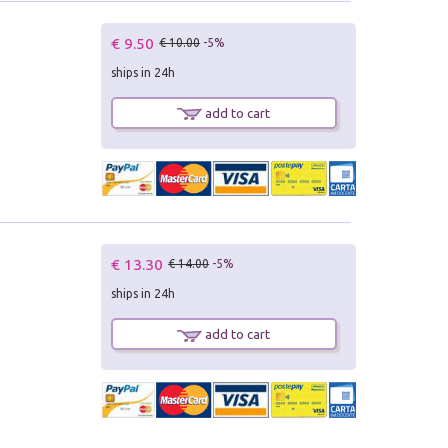
€ 9.50
€ 10.00
-5%
ships in 24h
add to cart
€ 13.30
€ 14.00
-5%
ships in 24h
add to cart