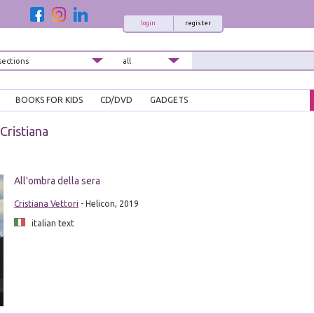
login
register
BOOKS FOR KIDS
CD/DVD
GADGETS
Cristiana
All'ombra della sera
Cristiana Vettori
- Helicon, 2019
italian text