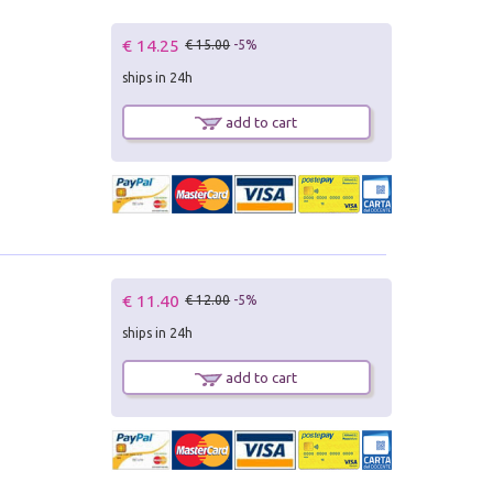
€ 14.25
€ 15.00
-5%
ships in 24h
add to cart
€ 11.40
€ 12.00
-5%
ships in 24h
add to cart