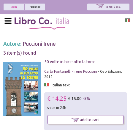
login
register
items: 0 pcs.
Autore:
Puccioni Irene
3 item(s) found
50 volte in bici sotto la torre
Carlo Fontanelli
-
Irene Puccioni
- Geo Edizioni,
2012
italian text
€ 14.25
€ 15.00
-5%
ships in 24h
add to cart