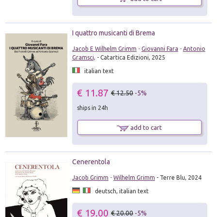
I quattro musicanti di Brema
Jacob E Wilhelm Grimm
-
Giovanni Fara
-
Antonio
Gramsci,
- Catartica Edizioni, 2025
italian text
€ 11.87
€ 12.50
-5%
ships in 24h
add to cart
Cenerentola
Jacob Grimm
-
Wilhelm Grimm
- Terre Blu, 2024
deutsch, italian text
€ 19.00
€ 20.00
-5%