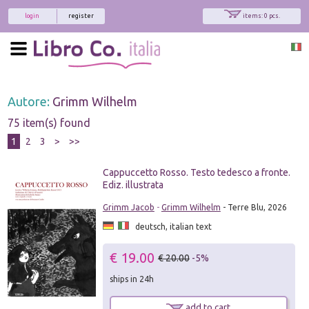
login
register
items: 0 pcs.
Autore:
Grimm Wilhelm
75 item(s) found
1
2
3
>
>>
Cappuccetto Rosso. Testo tedesco a fronte.
Ediz. illustrata
Grimm Jacob
-
Grimm Wilhelm
- Terre Blu, 2026
deutsch, italian text
€ 19.00
€ 20.00
-5%
ships in 24h
add to cart