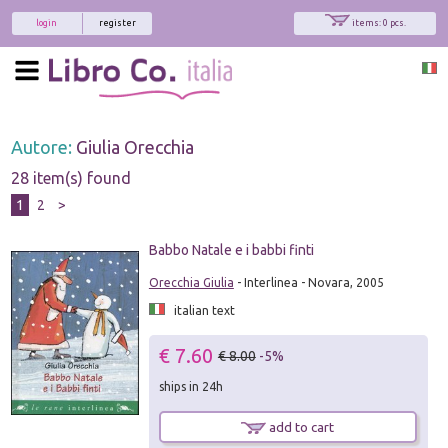
login
register
items: 0 pcs.
Autore:
Giulia Orecchia
28 item(s) found
1
2
>
Babbo Natale e i babbi finti
Orecchia Giulia
- Interlinea - Novara, 2005
italian text
€ 7.60
€ 8.00
-5%
ships in 24h
add to cart