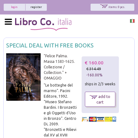
login
register
items: 0 pcs.
SPECIAL DEAL WITH FREE BOOKS
"Felice Palma.
Massa 1583-1625.
€ 160.00
Collezione /
€ 314.49
Collection." +
-160.00%
OMAGGIO
ships in 2/3 weeks
"Le botteghe del
marmo". Pacini
Editore, 1992.
add to
"Museo Stefano
cart
Bardini. I Bronzetti
e gli Oggetti d'Uso
in Bronzo". Centro
Di, 2009.
"Bronzetti e Rilievi
dal XV al XVIII