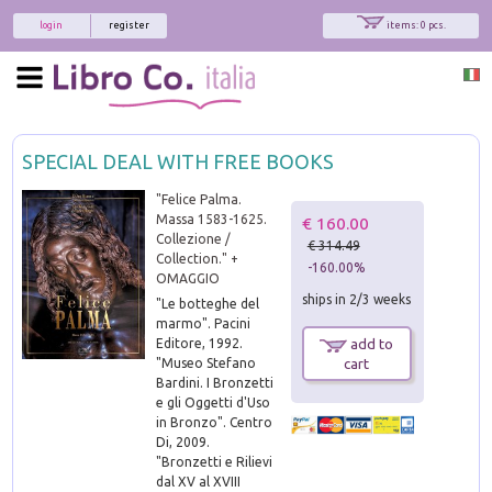
login
register
items: 0 pcs.
SPECIAL DEAL WITH FREE BOOKS
"Felice Palma.
Massa 1583-1625.
€ 160.00
Collezione /
€ 314.49
Collection." +
-160.00%
OMAGGIO
ships in 2/3 weeks
"Le botteghe del
marmo". Pacini
Editore, 1992.
add to
"Museo Stefano
cart
Bardini. I Bronzetti
e gli Oggetti d'Uso
in Bronzo". Centro
Di, 2009.
"Bronzetti e Rilievi
dal XV al XVIII