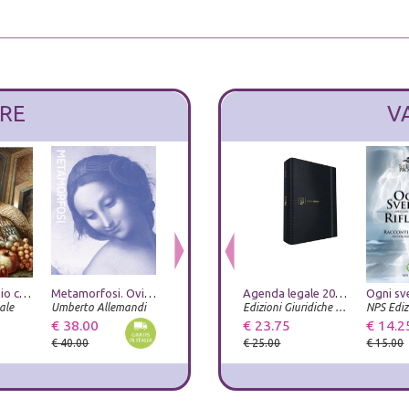
RE
V
Alberto Savinio catalogo ragionato
Metamorfosi. Ovidio e le arti. Catalogo della mostra (Roma, 23 giugno-20 settembre 2026). Ediz. illustrata
Bellezza e Bruttezza. Ideale reale caricaturale nel rinascimento
Agenda legale 2027. Classica Lizard blu. Con app Agenda Legale Pro
Studi tizianeschi. Annuario della Fondazione Centro studi Tiziano e Cadore. Ediz. illustrata. Vol. 15
ale
Umberto Allemandi
Umberto Allemandi
ZeL Edizioni
Edizioni Giuridiche Simone
NPS Ediz
€ 38.00
€ 33.25
€ 23.75
€ 23.75
€ 14.2
€ 40.00
€ 35.00
€ 25.00
€ 25.00
€ 15.00