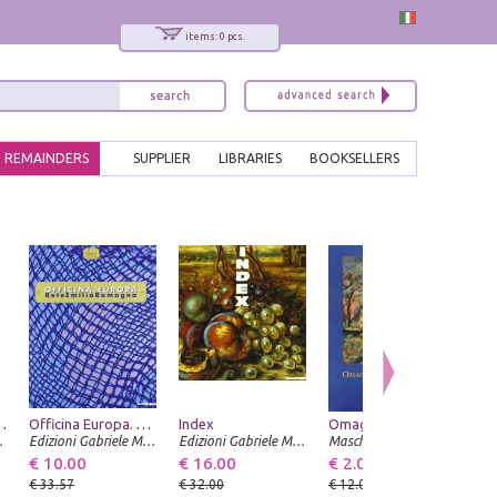
items: 0 pcs.
REMAINDERS
SUPPLIER
LIBRARIES
BOOKSELLERS
100 anni BPCI
Officina Europa. Rete Emilia Romagna
Index
Omaggio a una pittrice. Cecilia Ravera Oneto
Milano
Edizioni Gabriele Mazzotta
Edizioni Gabriele Mazzotta
Maschietto Editore
IS
€ 10.00
€ 16.00
€ 2.00
€ 
€ 33.57
€ 32.00
€ 12.00
€ 