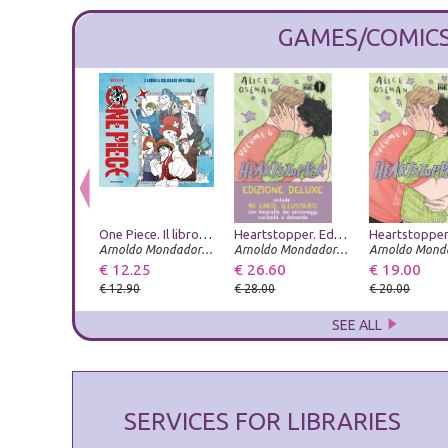
GAMES/COMIC
One Piece. Il libro da colorare ufficiale. Ediz. illustrata
Heartstopper. Ediz. deluxe. Con Carte. Vol. 6
Arnoldo Mondadori Editore
Arnoldo Mondadori Editore
€ 12.25
€ 26.60
€ 19.00
€ 12.90
€ 28.00
€ 20.00
SEE ALL
SERVICES FOR LIBRARIES