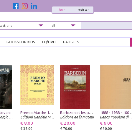
login
register
BOOKS FOR KIDS
CD/DVD
GADGETS
tovani
Premio Marche 1995-1996. Biennale d'arte contemporanea. Rassegna nazionale
Barbizon et les paysagistes du XIX
1888 - 1988 - 
Editoriale Giorgio Mondadori
Edizioni Gabriele Mazzotta
Editions de l'Amateur
Banca Popolare di 
€ 8.00
€ 20.00
€ 6.00
€ 35.00
€ 70.00
€ 30.00