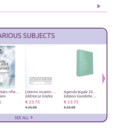
ARIOUS SUBJECTS
Ogni svelato riflesso. Racconti fantastici
Museo Archeologico Nazionale di Napoli. Domus. Gli arredi di Pompei
L'eterno incanto del segno. Lino Bianchi Barriviera, omaggio al maestro nel 120° anniversario dallla nascita. Quaderni di Incisione Contemporanea n 31
Gino Severini. Modernità come dialogo
Agenda legale 2027. Law & Glam Ostra Tiffany. Con app Agenda Legale Pro
ioni
Editrice La Grafica
Istituto dell'Enciclopedia Italiana
Dario Cimorelli Editore
Edizioni Giuridiche Simone
5
€ 59.00
€ 23.75
€ 28.50
€ 23.75
€ 23.75
€ 25.00
€ 30.00
€ 25.00
€ 25.00
SEE ALL