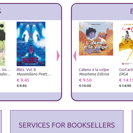
S
Heartstopper. Vol. 6
Blitz. Vol. 8
Humanity elect
L'alieno e la volpe
Tex. La letteratura più veloce del West
Arnoldo Mondadori Editore
Massimiliano Piretti Editore
Prospettiva Editrice
Morphema Editrice
Luni Editrice
ERGA
€ 9.45
€ 15.20
€ 9.50
€ 22.00
€ 14.1
€ 9.95
€ 16.00
€ 10.00
€ 14.90
SERVICES FOR BOOKSELLERS