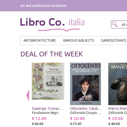
art and architecture bookstore
ART/ARCHITECTURE
VARIOUS SUBJECTS
GAMES/COMICS
DEAL OF THE WEEK
Superga. Cronache, Luoghi ed Identità in un Secolo di Cartoline
Ottocento. Catalogo dell'arte italiana dell'Ottocento. VOL. 28
Marco Man
Fondazione Negri
Editoriale Giorgio Mondadori
€ 12.00
€ 20.00
€ 20.00
€ 42.00
€ 77.47
€ 40.00