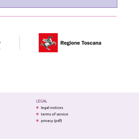
LEGAL
legal notices
terms of service
privacy (pdf)