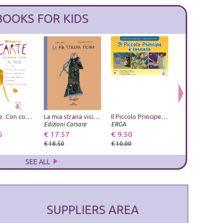
BOOKS FOR KIDS
GioCarte. Con contenuti ed esercizi multimediali
Ustica. Vergogna di Stato
La mia strana vicina. Ediz. a colori
Leggende napoletane. Vol. 3
Il Piccolo Principe è tornato. Ediz. a colori
L'ospite imprev
Edizioni Ex Libris
Edizioni Corsare
Phoenix Publishing
ERGA
La Bancarella Edi
5
€ 14.25
€ 17.57
€ 7.60
€ 9.50
€ 9.50
€ 15.00
€ 18.50
€ 8.00
€ 10.00
€ 10.00
SEE ALL
SUPPLIERS AREA