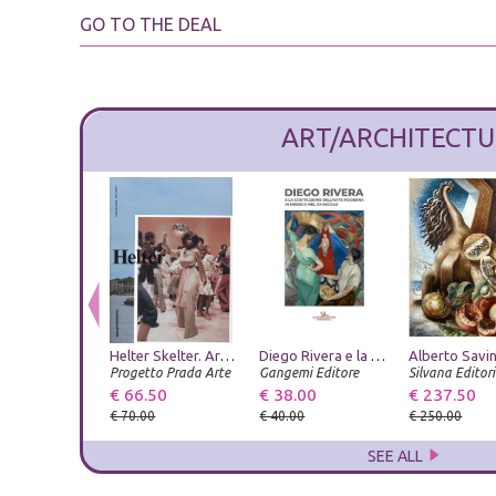
GO TO THE DEAL
ART/ARCHITECTU
Helter Skelter. Arthur Jafa and Richard Prince
Diego Rivera e la costruzione dell'arte moderna in Messico nel XX secolo
Progetto Prada Arte
Gangemi Editore
Silvana Editori
€ 66.50
€ 38.00
€ 237.50
€ 70.00
€ 40.00
€ 250.00
SEE ALL