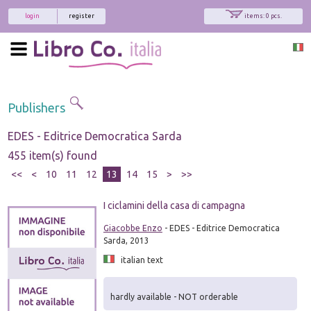
login
register
items: 0 pcs.
Publishers
EDES - Editrice Democratica Sarda
455 item(s) found
<<
<
10
11
12
13
14
15
>
>>
I ciclamini della casa di campagna
Giacobbe Enzo
- EDES - Editrice Democratica
Sarda, 2013
italian text
hardly available - NOT orderable