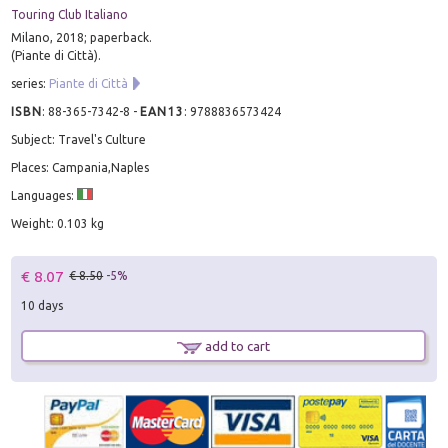
Touring Club Italiano
Milano, 2018; paperback.
(Piante di Città).
series:
Piante di Città
ISBN
:
88-365-7342-8
-
EAN13
:
9788836573424
Subject: Travel's Culture
Places: Campania,Naples
Languages:
Weight: 0.103 kg
€ 8.07
€ 8.50
-5%
10 days
add to cart