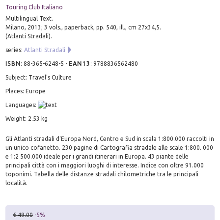
Touring Club Italiano
Multilingual Text.
Milano, 2013; 3 vols., paperback, pp. 540, ill., cm 27x34,5.
(Atlanti Stradali).
series:
Atlanti Stradali
ISBN
:
88-365-6248-5
-
EAN13
:
9788836562480
Subject: Travel's Culture
Places: Europe
Languages:
Weight: 2.53 kg
Gli Atlanti stradali d'Europa Nord, Centro e Sud in scala 1:800.000 raccolti in
un unico cofanetto. 230 pagine di Cartografia stradale alle scale 1:800. 000
e 1:2 500.000 ideale per i grandi itinerari in Europa. 43 piante delle
principali città con i maggiori luoghi di interesse. Indice con oltre 91.000
toponimi. Tabella delle distanze stradali chilometriche tra le principali
località.
€ 49.00
-5%