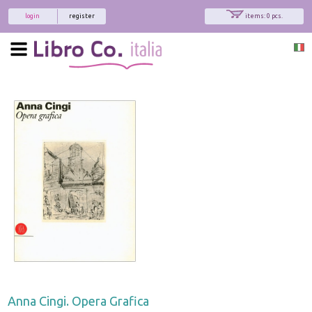
login
register
items: 0 pcs.
Anna Cingi. Opera Grafica