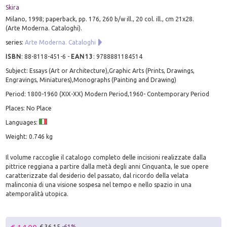
Skira
Milano, 1998; paperback, pp. 176, 260 b/w ill., 20 col. ill., cm 21x28.
(Arte Moderna. Cataloghi).
series:
Arte Moderna. Cataloghi
ISBN
:
88-8118-451-6
-
EAN13
:
9788881184514
Subject: Essays (Art or Architecture),Graphic Arts (Prints, Drawings,
Engravings, Miniatures),Monographs (Painting and Drawing)
Period: 1800-1960 (XIX-XX) Modern Period,1960- Contemporary Period
Places: No Place
Languages:
Weight: 0.746 kg
Il volume raccoglie il catalogo completo delle incisioni realizzate dalla
pittrice reggiana a partire dalla metà degli anni Cinquanta, le sue opere
caratterizzate dal desiderio del passato, dal ricordo della velata
malinconia di una visione sospesa nel tempo e nello spazio in una
atemporalità utopica.
€ 36.15
-61%