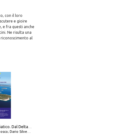
o, con il loro
scutere e gioire
, e fra questi anche
ni. Ne risulta una
n riconoscimento al
777 Alto Adriatico. Dal Delta del Po a Capo Promontore. Con QR Code
io Silvestro; Marco Sbrizzi