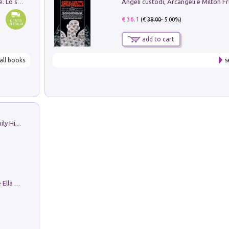
Angeli custodi, Arcangeli e Milton F
Santissima Trinità e divina proporzione. Lo studio della proporzione nell'arte come ricerca del mistero trinitario
€ 36.1
(€
38.00
- 5.00%)
add to cart
all books
s
The Nicolas. Restoration Tales in a Family History
Fortunate Objects. Selections from the Ella Fontanals-Cisneros Collection. Objetos Afortunados. Selección de la Colección Ella Fontanals-Cisneros