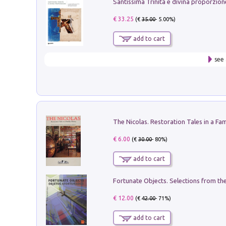
€ 33.25
(€
35.00
- 5.00%)
add to cart
see 
€ 6.00
(€
30.00
- 80%)
add to cart
€ 12.00
(€
42.00
- 71%)
add to cart