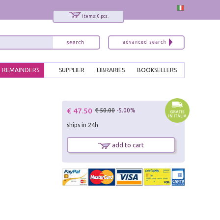
items: 0 pcs.
REMAINDERS
SUPPLIER
LIBRARIES
BOOKSELLERS
x
€ 47.50
€ 50.00
-5.00%
Interessato ai nostri libri?
ships in 24h
Allora iscriviti alla nostra newsletter!
Sarai informato delle nostre novità, potrai
add to cart
comunque cancellarti quando desideri.
modulo di iscrizione