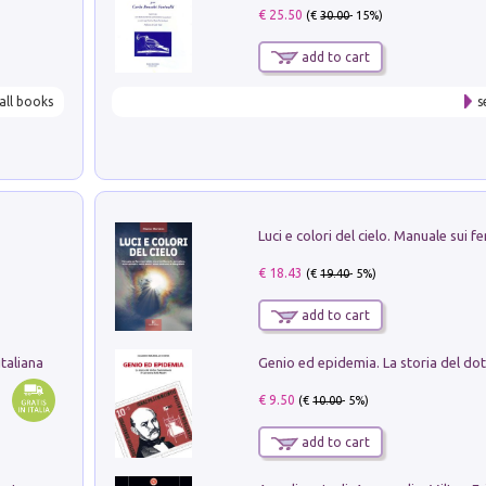
€ 25.50
(€
30.00
- 15%)
add to cart
all books
s
€ 18.43
(€
19.40
- 5%)
add to cart
taliana
€ 9.50
(€
10.00
- 5%)
add to cart