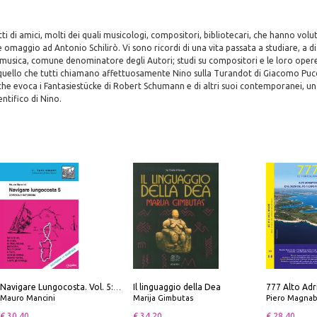
tti di amici, molti dei quali musicologi, compositori, bibliotecari, che hanno volut
 omaggio ad Antonio Schilirò. Vi sono ricordi di una vita passata a studiare, a di
 musica, comune denominatore degli Autori; studi su compositori e le loro opere
quello che tutti chiamano affettuosamente Nino sulla Turandot di Giacomo Pucci
 che evoca i Fantasiestücke di Robert Schumann e di altri suoi contemporanei, u
ntifico di Nino.
Il linguaggio della Dea
Navigare Lungocosta. Vol. 5: Corsica e Sardegna
Mauro Mancini
Marija Gimbutas
Piero Magnabosco; Dar
€ 30.40
€ 34.20
€ 28.40