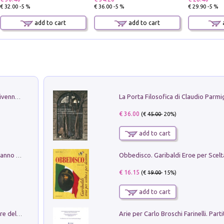
€ 32.00 -5 %
€ 36.00 -5 %
€ 29.90 -5 %
add to cart
add to cart
a
Get the led out. Come i Led Zeppelin divennero la più grande band del mondo
€ 36.00
(€
45.00
- 20%)
add to cart
Con questa faccia qui. Le canzoni che hanno fatto la storia di Ligabue
€ 16.15
(€
19.00
- 15%)
add to cart
Klose dell'altro mondo. Miro il pescatore del goal