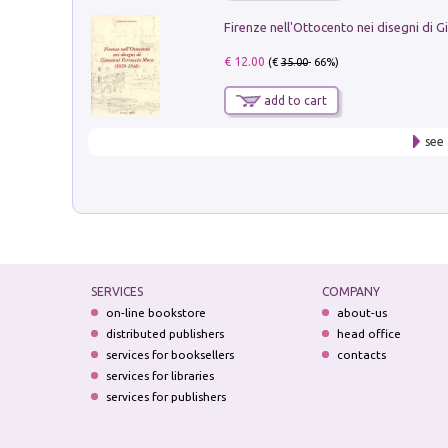
€ 12.00
(€
35.00
- 66%)
add to cart
see 
SERVICES
COMPANY
on-line bookstore
about-us
distributed publishers
head office
services for booksellers
contacts
services for libraries
services for publishers