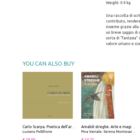
Weight: 0.9 kg
Una raccolta di scri
contributo, rendere
insieme grazie alla
un breve saggio di 
sorta di "fantasia"
valore umano e scie
YOU CAN ALSO BUY
Carlo Scarpa. Poetica dell'arredo. Tavoli e sedie-Poetics of furniture. Tables and chairs. Ediz. bilingue
Amabili streghe. Arte e magie di Leonora Carrington e Remedios Varo
Luciano Pollifrone
Pina Varriale; Serena Montesarchio
€ 19.00
€ 14.25