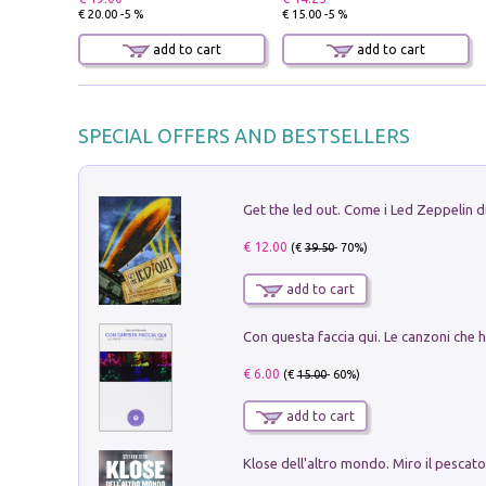
€ 20.00 -5 %
€ 15.00 -5 %
add to cart
add to cart
SPECIAL OFFERS AND BESTSELLERS
€ 12.00
(€
39.50
- 70%)
add to cart
€ 6.00
(€
15.00
- 60%)
add to cart