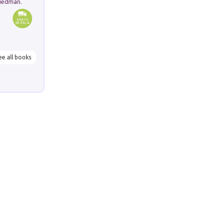
riedman.
ee all books