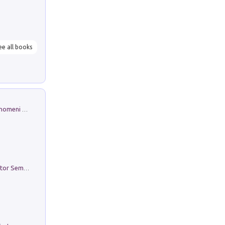
ee all books
Luci e colori del cielo. Manuale sui fenomeni ottici che si verificano in atmosfera, nella scienza e nella storia: come osservarli e fotografarli
Genio ed epidemia. La storia del dottor Semmelweis, il Salvatore delle Madri