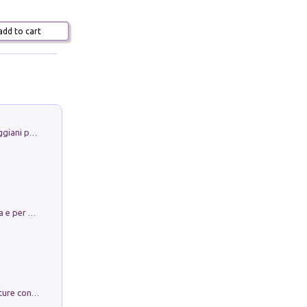
dd to cart
La Porta Filosofica di Claudio Parmiggiani per il Sacro Eremo di Camaldoli
Obbedisco. Garibaldi Eroe per Scelta e per Destino
Arie per Carlo Broschi Farinelli. Partiture con riduzione per clavicembalo (o pianoforte). Seconda serie. Vol. 5