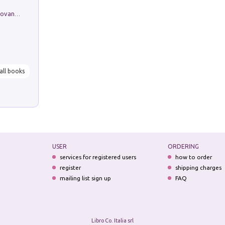
Firenze nell'Ottocento nei disegni di Giovanni Ferruccio Moro (1859­1948)
all books
USER
ORDERING
services for registered users
how to order
register
shipping charges
mailing list sign up
FAQ
Libro Co. Italia srl