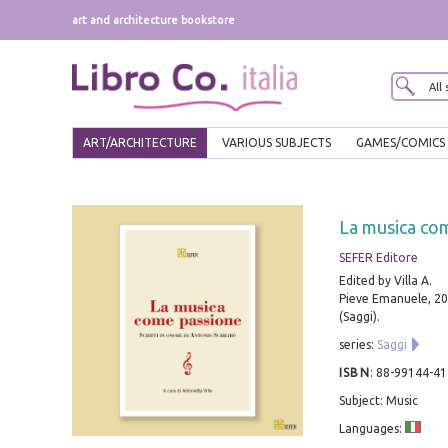
art and architecture bookstore
ART/ARCHITECTURE
VARIOUS SUBJECTS
GAMES/COMICS
La musica come
SEFER Editore
Edited by Villa A.
Pieve Emanuele, 202
(Saggi).
series:
Saggi
ISBN
:
88-99144-41
Subject: Music
Languages: