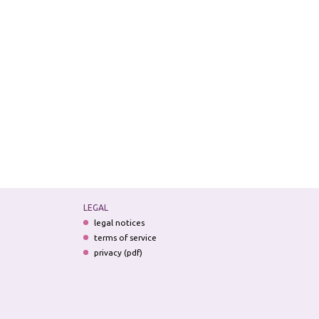
LEGAL
legal notices
terms of service
privacy (pdf)