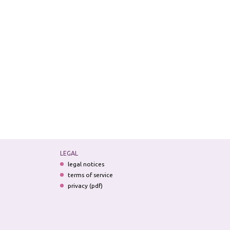
LEGAL
legal notices
terms of service
privacy (pdf)