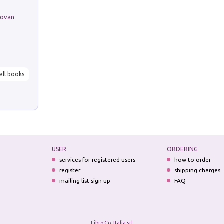
Firenze nell'Ottocento nei disegni di Giovanni Ferruccio Moro (1859­1948)
all books
USER
ORDERING
services for registered users
how to order
register
shipping charges
mailing list sign up
FAQ
Libro Co. Italia srl