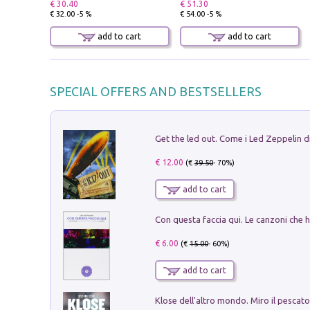
€ 30.40
€ 51.30
€ 32.00 -5 %
€ 54.00 -5 %
add to cart
add to cart
SPECIAL OFFERS AND BESTSELLERS
€ 12.00
(€
39.50
- 70%)
add to cart
€ 6.00
(€
15.00
- 60%)
add to cart