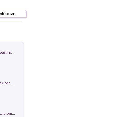
dd to cart
La Porta Filosofica di Claudio Parmiggiani per il Sacro Eremo di Camaldoli
Obbedisco. Garibaldi Eroe per Scelta e per Destino
Arie per Carlo Broschi Farinelli. Partiture con riduzione per clavicembalo (o pianoforte). Seconda serie. Vol. 5