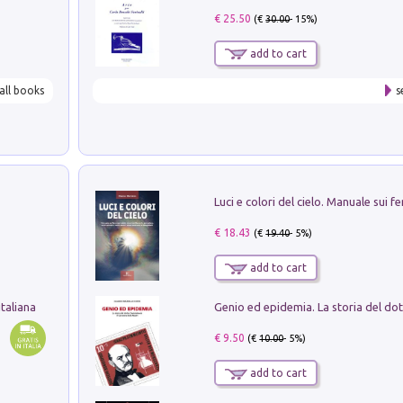
€ 25.50
(€
30.00
- 15%)
add to cart
all books
s
€ 18.43
(€
19.40
- 5%)
add to cart
taliana
€ 9.50
(€
10.00
- 5%)
add to cart