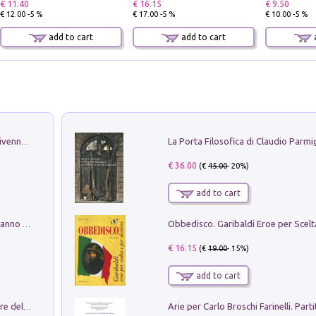
€ 11.40
€ 16.15
€ 9.50
€ 12.00 -5 %
€ 17.00 -5 %
€ 10.00 -5 %
add to cart
add to cart
a
Get the led out. Come i Led Zeppelin divennero la più grande band del mondo
€ 36.00
(€
45.00
- 20%)
add to cart
Con questa faccia qui. Le canzoni che hanno fatto la storia di Ligabue
€ 16.15
(€
19.00
- 15%)
add to cart
Klose dell'altro mondo. Miro il pescatore del goal