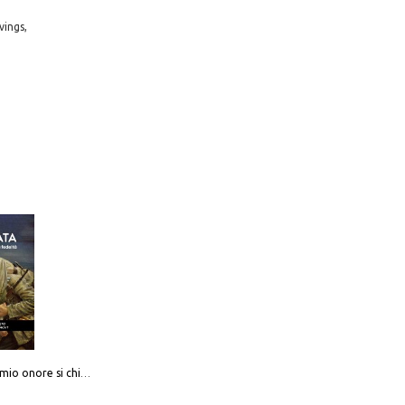
vings,
Camerata. Il mio onore si chiama fedeltà