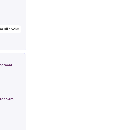
ee all books
Luci e colori del cielo. Manuale sui fenomeni ottici che si verificano in atmosfera, nella scienza e nella storia: come osservarli e fotografarli
Genio ed epidemia. La storia del dottor Semmelweis, il Salvatore delle Madri