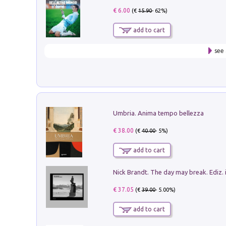
€ 6.00
(€
15.90
- 62%)
add to cart
see 
Umbria. Anima tempo bellezza
€ 38.00
(€
40.00
- 5%)
add to cart
Nick Brandt. The day may break. Ediz. i
€ 37.05
(€
39.00
- 5.00%)
add to cart