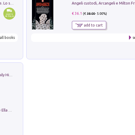
Angeli custodi, Arcangeli e Milton F
Santissima Trinità e divina proporzione. Lo studio della proporzione nell'arte come ricerca del mistero trinitario
€ 36.1
(€
38.00
- 5.00%)
add to cart
all books
s
The Nicolas. Restoration Tales in a Family History
Fortunate Objects. Selections from the Ella Fontanals-Cisneros Collection. Objetos Afortunados. Selección de la Colección Ella Fontanals-Cisneros