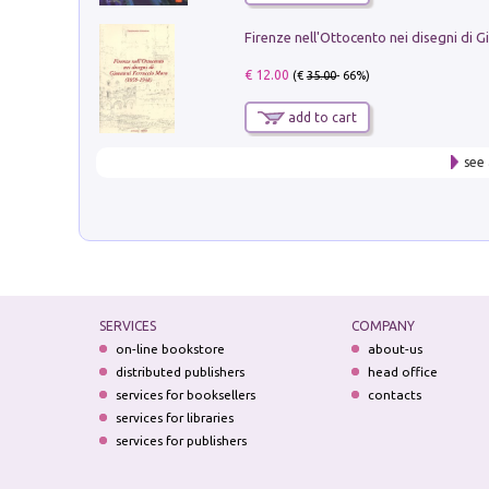
€ 12.00
(€
35.00
- 66%)
add to cart
see 
SERVICES
COMPANY
on-line bookstore
about-us
distributed publishers
head office
services for booksellers
contacts
services for libraries
services for publishers