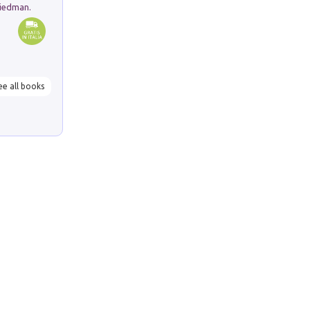
riedman.
ee all books