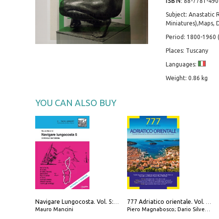
ISBN
:
88-7781-490
Subject: Anastatic R
Miniatures),Maps, 
Period: 1800-1960
Places: Tuscany
Languages:
Weight: 0.86 kg
YOU CAN ALSO BUY
Navigare Lungocosta. Vol. 5: Corsica e Sardegna
777 Adriatico orientale. Vol. 2: Costa della Dalmazia da Zara a Molunat, Isole della Dalmazia Meridionale e Montenegro
Mauro Mancini
Piero Magnabosco; Dario Silvestro; Marco Sbrizzi