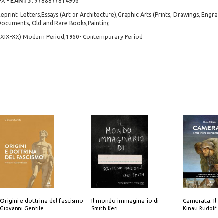
-X
-
EAN13
:
9788877814906
eprint, Letters,Essays (Art or Architecture),Graphic Arts (Prints, Drawings, Engra
Documents, Old and Rare Books,Painting
 (XIX-XX) Modern Period,1960- Contemporary Period
Origini e dottrina del fascismo
Il mondo immaginario di
Giovanni Gentile
Smith Keri
Kinau Rudolf