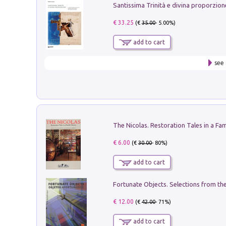
€ 33.25
(€
35.00
- 5.00%)
add to cart
see 
€ 6.00
(€
30.00
- 80%)
add to cart
€ 12.00
(€
42.00
- 71%)
add to cart