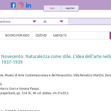
login
register
BOOKS FOR KIDS
CD/DVD
GADGETS
Novecento. Naturalezza come stile. L'idea dell'arte nelle
, 1937-1939
 Museo di Arte Contemporanea e del Novecento, Villa Renatico Martini, Dec
i.
arco Giori e Viviana Pasqui.
aperback, pp. 224, ill., 46 col. plates, cm 21x29,5.