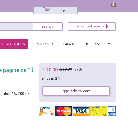
items: 0 pcs.
REMAINDERS
SUPPLIER
LIBRARIES
BOOKSELLERS
x
€ 10.00
 pagine de "Il
€ 30.00
-67%
Interessato ai nostri libri?
ships in 24h
Allora iscriviti alla nostra newsletter!
Sarai informato delle nostre novità, potrai
add to cart
comunque cancellarti quando desideri.
ember 15, 2002 -
modulo di iscrizione