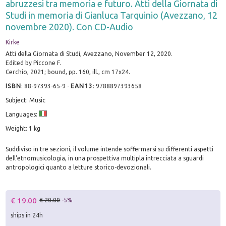
abruzzesi tra memoria e futuro. Atti della Giornata di
Studi in memoria di Gianluca Tarquinio (Avezzano, 12
novembre 2020). Con CD-Audio
Kirke
Atti della Giornata di Studi, Avezzano, November 12, 2020.
Edited by Piccone F.
Cerchio, 2021; bound, pp. 160, ill., cm 17x24.
ISBN
:
88-97393-65-9
-
EAN13
:
9788897393658
Subject: Music
Languages:
Weight: 1 kg
Suddiviso in tre sezioni, il volume intende soffermarsi su differenti aspetti
dell'etnomusicologia, in una prospettiva multipla intrecciata a sguardi
antropologici quanto a letture storico-devozionali.
€ 19.00
€ 20.00
-5%
ships in 24h