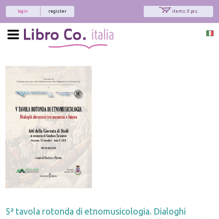
login
register
items: 0 pcs.
5ª tavola rotonda di etnomusicologia. Dialoghi