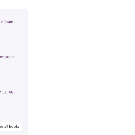
Museo Guttuso. Un Museo a Portata di bambino
Conoscere se stessi. Guida all'autocomprensione
Mare montagna città campagna. Con CD Audio
ee all books