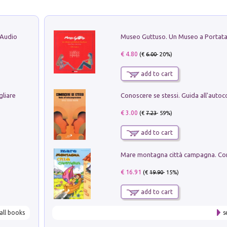
 Audio
€ 4.80
(€
6.00
- 20%)
add to cart
gliare
€ 3.00
(€
7.23
- 59%)
add to cart
€ 16.91
(€
19.90
- 15%)
add to cart
all books
s