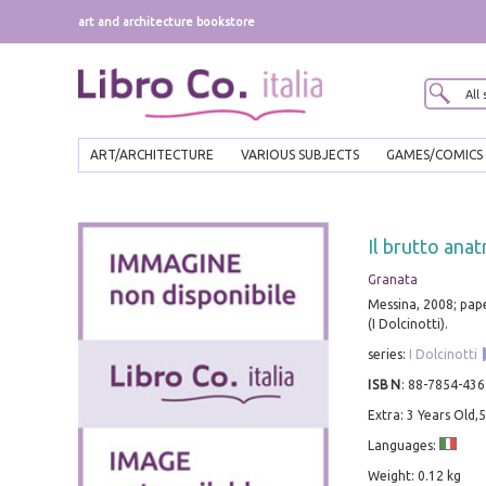
art and architecture bookstore
ART/ARCHITECTURE
VARIOUS SUBJECTS
GAMES/COMICS
Il brutto ana
Granata
Messina, 2008; paper
(I Dolcinotti).
series:
I Dolcinotti
ISBN
:
88-7854-436
Extra: 3 Years Old,
Languages:
Weight: 0.12 kg