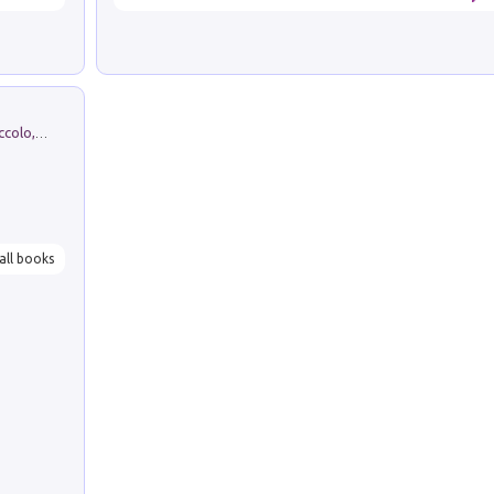
H. Christian Andersen: il Brutto Anatroccolo, il Soldatino di Piombo, la Piccola Fiammiferaia, Scarpette Rosse, i Vestiti Nuovi dell'Imperatore, E...
all books