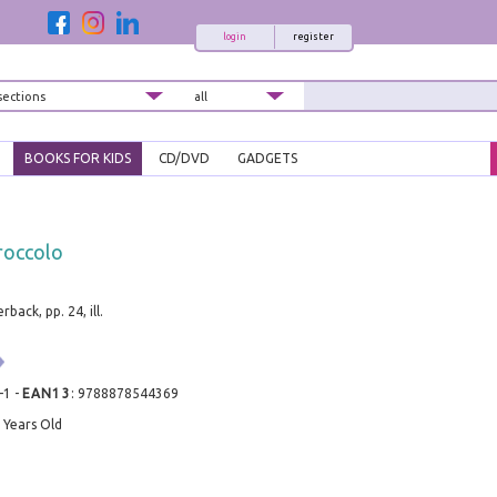
login
register
BOOKS FOR KIDS
CD/DVD
GADGETS
troccolo
back, pp. 24, ill.
-1
-
EAN13
:
9788878544369
5 Years Old