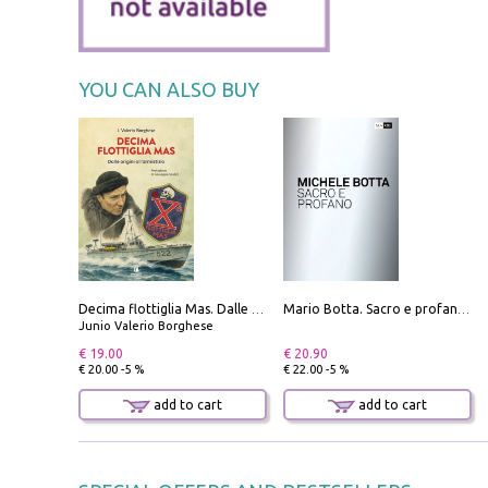
YOU CAN ALSO BUY
Decima flottiglia Mas. Dalle origini all'armistizio
Mario Botta. Sacro e profano-Sacred and profane
Junio Valerio Borghese
€ 19.00
€ 20.90
€ 20.00 -5 %
€ 22.00 -5 %
add to cart
add to cart