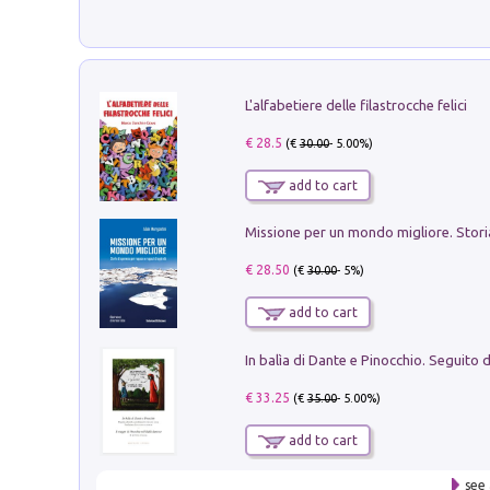
L'alfabetiere delle filastrocche felici
€ 28.5
(€
30.00
- 5.00%)
add to cart
€ 28.50
(€
30.00
- 5%)
add to cart
€ 33.25
(€
35.00
- 5.00%)
add to cart
see 