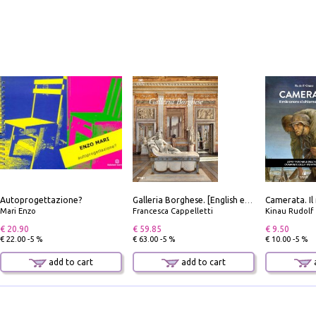
Autoprogettazione?
Galleria Borghese. [English edition]
Mari Enzo
Francesca Cappelletti
Kinau Rudolf
€ 20.90
€ 59.85
€ 9.50
€ 22.00 -5 %
€ 63.00 -5 %
€ 10.00 -5 %
add to cart
add to cart
a