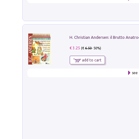
€ 3.25
(€
6.50
- 50%)
add to cart
see 