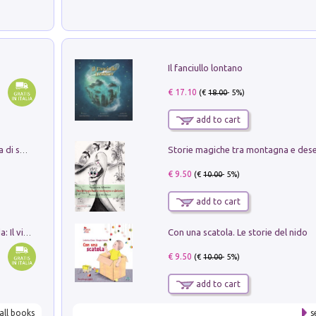
Il fanciullo lontano
€ 17.10
(€
18.00
- 5%)
add to cart
Storie magiche tra montagna e des
Missione per un mondo migliore. Storia di speranza per ragazze e ragazzi di ogni età
€ 9.50
(€
10.00
- 5%)
add to cart
Con una scatola. Le storie del nido
In balìa di Dante e Pinocchio. Seguito da: Il viaggio di Pinocchio nell'aldilà dantesco di Bettino d'Aloja
€ 9.50
(€
10.00
- 5%)
add to cart
all books
s