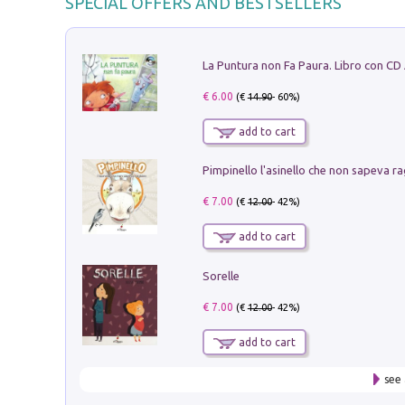
SPECIAL OFFERS AND BESTSELLERS
La Puntura non Fa Paura. Libro con CD
€ 6.00
(€
14.90
- 60%)
add to cart
Pimpinello l'asinello che non sapeva ra
€ 7.00
(€
12.00
- 42%)
add to cart
Sorelle
€ 7.00
(€
12.00
- 42%)
add to cart
see 