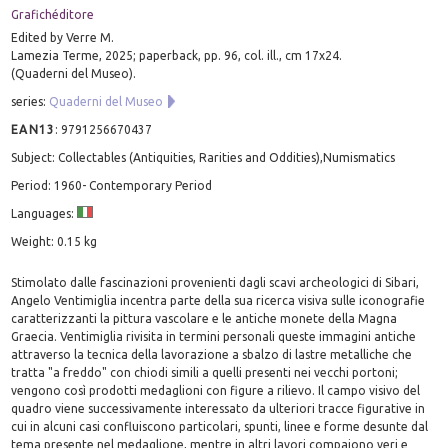
Grafichéditore
Edited by Verre M.
Lamezia Terme, 2025; paperback, pp. 96, col. ill., cm 17x24.
(Quaderni del Museo).
series:
Quaderni del Museo
EAN13
:
9791256670437
Subject: Collectables (Antiquities, Rarities and Oddities),Numismatics
Period: 1960- Contemporary Period
Languages:
Weight: 0.15 kg
Stimolato dalle fascinazioni provenienti dagli scavi archeologici di Sibari,
Angelo Ventimiglia incentra parte della sua ricerca visiva sulle iconografie
caratterizzanti la pittura vascolare e le antiche monete della Magna
Graecia. Ventimiglia rivisita in termini personali queste immagini antiche
attraverso la tecnica della lavorazione a sbalzo di lastre metalliche che
tratta "a freddo" con chiodi simili a quelli presenti nei vecchi portoni;
vengono così prodotti medaglioni con figure a rilievo. Il campo visivo del
quadro viene successivamente interessato da ulteriori tracce figurative in
cui in alcuni casi confluiscono particolari, spunti, linee e forme desunte dal
tema presente nel medaglione, mentre in altri lavori compaiono veri e